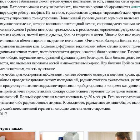
ло, в основе заболевания лежит аутоиммунное воспаление, то есть, защитные силы орган
цитов. Патологию можно сразу же распознать, как только в крови обнаруживаются
антит
лирующую работу гипофиза. Из-за этого, гормональная функция тиреоидной ткани чрез
водству тироксина и трийодтиронина. Повышенный уровень данных гормонов вызывает р
ммунное воспаление, которое возникло в щитовидной железе, сопровождается такими же 
омами болезни Грейвса являются тревожность, агрессивность, нервозность, раздражитель
ельная аритмия, частый пульс, одышка, боль за грудиной и отеки. Многие больные приобр
величивается обмен веществ и выделение тепла телом. Очень часто базедова болезнь соп
акрывании пациентам глаз. Больные диффузным токсическим зобом сильно потеют, прич
удочно-кишечном тракте, часто встречаются диарея, изжога и боли в кишечнике. Тиреот
ние либидо, нарушение менструальной функции и даже бесплодие. Если болезнь долго не
ается, что вызывает переломы костей и множественный кариес. При болезни Грейвса сил
ет экзофтальм, то есть пучеглазие.
ого чтобы диагностировать заболевание, помимо обычного осмотра и анализов крови, 
обиться проведение цитологических исследований, радиоизотопного сканирования, рентг
ви присутствует высокое содержание тироксина и трийодтиронина, в то время как уровен
нь Грейвса лечат тиреостатиками, блокирующими синтез гормонов щитовидной железы.
рживающей. Полный курс лечения может составлять до 30 месяцев. Если консервативная 
тельство либо радиоизотопное лечение. К сожалению, радикальное лечение обычно выли
дующей заместительной терапии с помощью синтетического тироксина.
.2017
трите также: