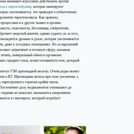
изма начинают агрессивно действовать против
ела к тиреоглобулину
, которые имитируют
мерно увеличивается, что приводит к избыточному
азвитие тиреотоксикоза. Как правило,
процессами и в других тканях и органах.
ность, плаксивость, бессонница, гипертензия,
етают зверский аппетит, однако худеют, из за того,
ровождается дрожью в руках, которая увеличивается
ём, даже в холодных помещениях. Из-за нарушений
оксикоз затрагивает и половую сферу, вызывая
 лечить, минеральный обмен в организме
ьно страдают глаза, может возникнуть отек, который
делается УЗИ щитовидной железы. Очень редко может
ена и КТ. Щитовидная железа при этом увеличена, а
ь тиреотропного гормона крайне низок.
 Постепенное дозу медикаментов уменьшают до
терапия не помогает, назначается оперативное
вается в гипотиреоз, который потребует