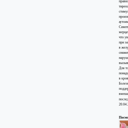
прави
тирео
стиму
произ
аутои
Симпт
мерцат
что у
при з
в жел
сниже
наруш
вызыва
Для т
понад
в кро
Болез
подде
вмеша
после
20.04
Посмо