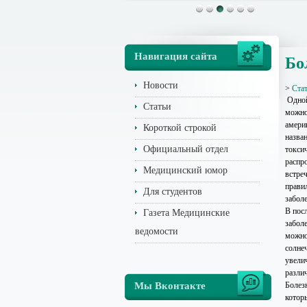
Навигация сайта
Бо
Новости
>
Ста
Одной
Статьи
можно
амери
Короткой строкой
назва
Официальный отдел
токсич
распр
Медицинский юмор
встре
прави
Для студентов
заболе
В пос
Газета Медицинские
забол
ведомости
можно
солне
увели
разли
Мы Вконтакте
Болез
котор