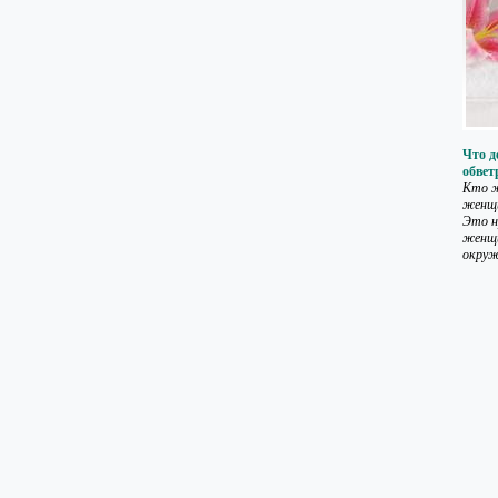
Что д
обвет
Кто ж
женщи
Это н
женщи
окруж