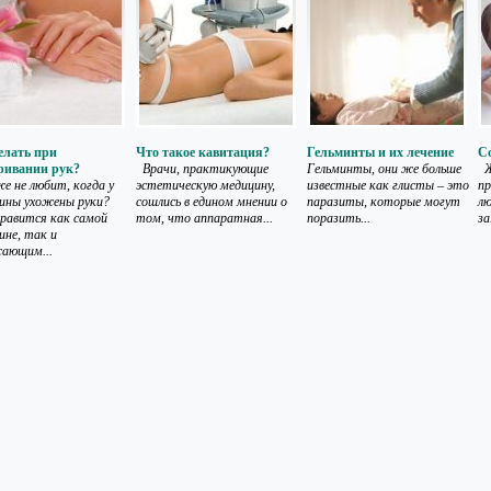
елать при
Что такое кавитация?
Гельминты и их лечение
С
ривании рук?
Врачи, практикующие
Гельминты, они же больше
Ж
е не любит, когда у
эстетическую медицину,
известные как глисты – это
пр
ны ухожены руки?
сошлись в едином мнении о
паразиты, которые могут
лю
равится как самой
том, что аппаратная...
поразить...
за.
не, так и
ающим...