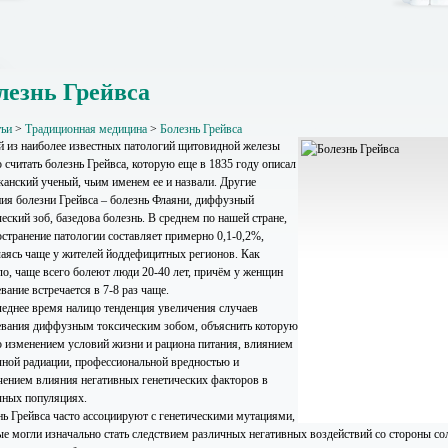
лезнь Грейвса
тьи
>
Традиционная медицина
>
Болезнь Грейвса
 из наиболее известных патологий щитовидной железы
 считать болезнь Грейвса, которую еще в 1835 году описал
канский ученый, чьим именем ее и назвали. Другие
ния болезни Грейвса – болезнь Флаяни, диффузный
еский зоб, базедова болезнь. В среднем по нашей стране,
остранение патологии составляет примерно 0,1-0,2%,
чаясь чаще у жителей йоддефицитных регионов. Как
ло, чаще всего болеют люди 20-40 лет, причём у женщин
вание встречается в 7-8 раз чаще.
леднее время налицо тенденция увеличения случаев
евания диффузным токсическим зобом, объяснить которую
 изменением условий жизни и рациона питания, влиянием
чной радиации, профессиональной вредностью и
чением влияния негативных генетических факторов в
чных популяциях.
нь Грейвса часто ассоциируют с генетическими мутациями,
ые могли изначально стать следствием различных негативных воздействий со стороны со