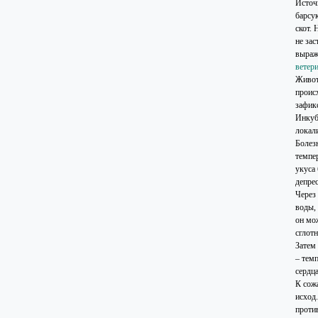
Источ
барсу
скот.
не за
выраж
ветер
Животн
проис
зафик
Инкуб
локал
Болез
темпе
укуса 
депре
Через 
воды,
он мо
сглотн
Затем 
– темп
сердц
К сож
исход
против