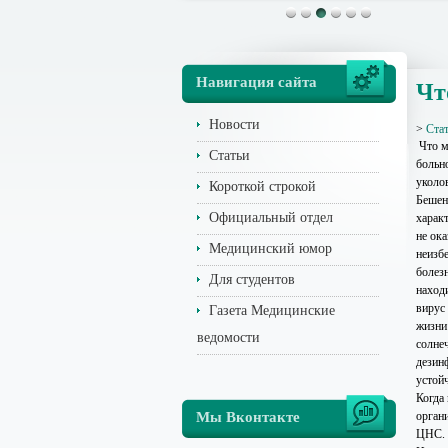
Навигация сайта
Чт
Новости
>
Ста
Что м
Статьи
больно
уколов
Короткой строкой
Бешен
Официальный отдел
харак
не ок
Медицинский юмор
неизб
болезн
Для студентов
находи
вирус
Газета Медицинские
жизни
ведомости
солне
дезинф
устой
Когда 
Мы Вконтакте
орган
ЦНС. 