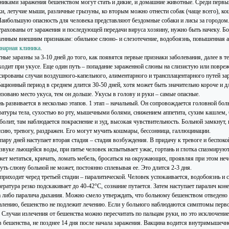
никами заражения бешенством могут стать и дикие, и домашние животные. Среди первых
ки, летучие мыши, различные грызуны, ко вторым можно отнести собак (чаще всего), ко
 Наибольшую опасность для человека представляют бездомные собаки и лисы за городо
страхованы от заражения и последующей передачи вируса хозяину, нужно быть начеку. Б
енным внешним признакам: обильное слюно- и слезотечение, водобоязнь, повышенная аг
инарная клиника
.
ые заразны за 3-10 дней до того, как появятся первые признаки заболевания, далее в т
ходит при укусе. Еще один путь – попадание зараженной слюны на слизистую или повре
сированы случаи воздушного-капельного, алиментарного и трансплацентарного путей за
ационный период в среднем длится 30-50 дней, хотя может быть значительно короче и дл
изовано место укуса, тем он дольше. Укусы в голову и руки – самые опасные.
нь развивается в несколько этапов. 1 этап – начальный. Он сопровождается головной б
ратуры тела, сухостью во рту, мышечными болями, снижением аппетита, сухим кашлем, 
болит, там наблюдается покраснение и зуд, высокая чувствительность. Больной замкнут, п
ссию, тревогу, раздражен. Его могут мучить кошмары, бессонница, галлюцинации.
пару дней наступает вторая стадия – стадия возбуждения. В придачу к тревоге и беспоко
 звуке льющейся воды, при питье человек испытывает ужас, гортань и глотка спазмируют
жет метаться, кричать, ломать мебель, бросаться на окружающих, проявляя при этом не
уть слюну больной не может, постоянно сплевывая ее. Это длится 2-3 дня.
приходит черед третьей стадии – паралитической. Человек успокаивается, водобоязнь и с
ература резко подскакивает до 40-42°С, сознание путается. Затем наступает паралич кон
а либо паралича дыхания. Можно смело утверждать, что больному бешенством отведено 
алению, бешенство не подлежит лечению. Если у больного наблюдаются симптомы первой 
. Случаи излечения от бешенства можно пересчитать по пальцам руки, но это исключени
 бешенства, не позднее 14 дня после начала заражения. Вакцина водится внутримышечно, 