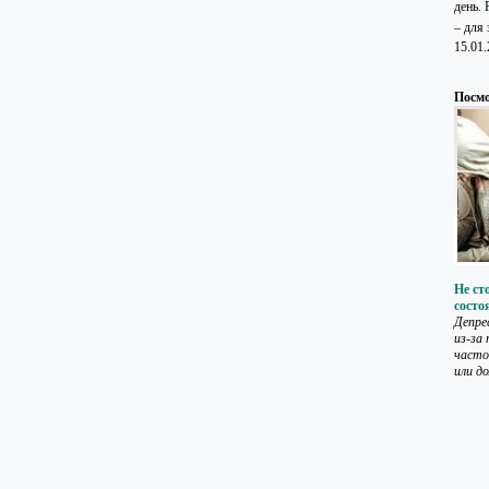
день.
– для 
15.01
Посмо
Не ст
состо
Депре
из-за
часто
или до