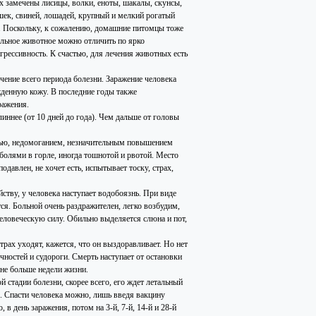
 замечены лисицы, волки, еноты, шакалы, скунсы,
шек, свиней, лошадей, крупный и мелкий рогатый
м. Поскольку, к сожалению, домашние питомцы тоже
ольное животное можно отличить по ярко
рессивность. К счастью, для лечения животных есть
ечение всего периода болезни. Заражение человека
жденную кожу. В последние годы также
ражения.
иннее (от 10 дней до года). Чем дальше от головы
олью, недомоганием, незначительным повышением
болями в горле, иногда тошнотой и рвотой. Место
одавлен, не хочет есть, испытывает тоску, страх,
йству, у человека наступает водобоязнь. При виде
ся. Больной очень раздражителен, легко возбудим,
человеческую силу. Обильно выделяется слюна и пот,
трах уходят, кажется, что он выздоравливает. Но нет
ечностей и судороги. Смерть наступает от остановки
не больше недели жизни.
стадии болезни, скорее всего, его ждет летальный
е. Спасти человека можно, лишь введя вакцину
в день заражения, потом на 3-й, 7-й, 14-й и 28-й