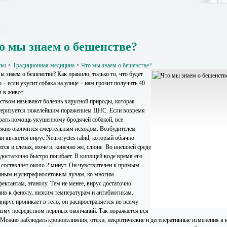
о мы знаем о бешенстве?
тьи
>
Традиционная медицина
>
Что мы знаем о бешенстве?
ы знаем о бешенстве? Как правило, только то, что будет
 – если укусит собака на улице – нам грозит получить 40
 в живот.
ством называют болезнь вирусной природы, которая
теризуется тяжелейшим поражением ЦНС. Если вовремя
азать помощь укушенному бродячей собакой, все
ежно окончится смертельным исходом. Возбудителем
и является вирус Neuroryctes rabid, который обычно
тся в слезах, моче и, конечно же, слюне. Во внешней среде
 достаточно быстро погибает. В кипящей воде время его
 составляет около 2 минут. Он чувствителен к прямым
чным и ультрафиолетовым лучам, ко многим
ектантам, этанолу. Тем не менее, вирус достаточно
чив к фенолу, низким температурам и антибиотикам.
вирус проникает в тело, он распространяется по всему
изму посредством нервных окончаний. Так поражается вся
Можно наблюдать кровоизлияния, отеки, некротические и дегенеративные изменения в к