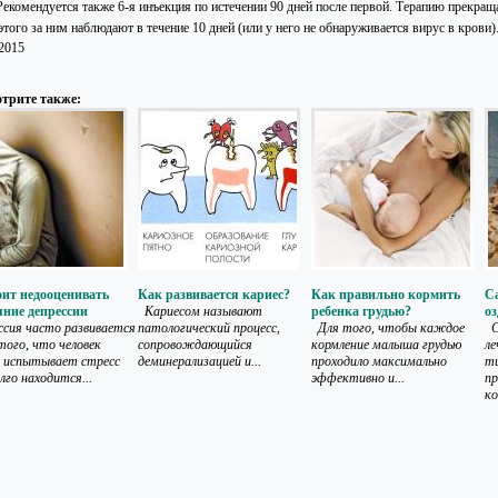
 Рекомендуется также 6-я инъекция по истечении 90 дней после первой. Терапию прекра
этого за ним наблюдают в течение 10 дней (или у него не обнаруживается вирус в крови)
.2015
трите также:
оит недооценивать
Как развивается кариес?
Как правильно кормить
С
яние депрессии
Кариесом называют
ребенка грудью?
о
ссия часто развивается
патологический процесс,
Для того, чтобы каждое
С
 того, что человек
сопровождающийся
кормление малыша грудью
ле
 испытывает стресс
деминерализацией и...
проходило максимально
ти
лго находится...
эффективно и...
п
ко