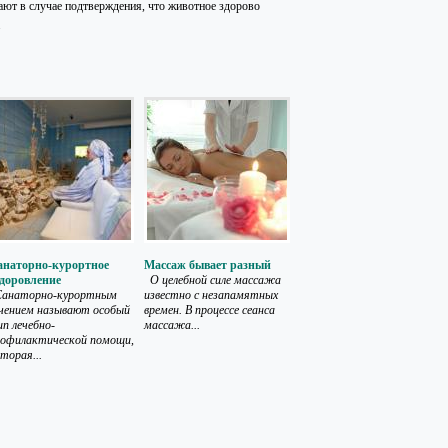
щают в случае подтверждения, что животное здорово
.
анаторно-курортное
Массаж бывает разный
здоровление
О целебной силе массажа
анаторно-курортным
известно с незапамятных
чением называют особый
времен. В процессе сеанса
п лечебно-
массажа...
рофилактической помощи,
торая...