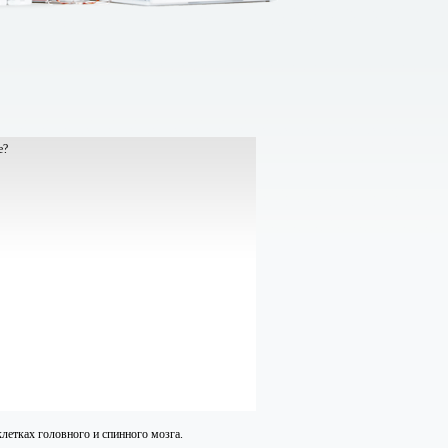
летках головного и спинного мозга.