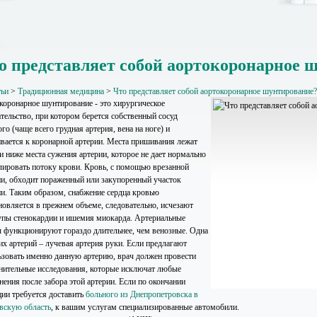
о представляет собой аортокоронарное 
тьи
>
Традиционная медицина
>
Что представляет собой аортокоронарное шунтирование?
коронарное шунтирование - это хирургическое
тельство, при котором берется собственный сосуд
го (чаще всего грудная артерия, вена на ноге) и
вается к коронарной артерии. Места пришивания лежат
и ниже места сужения артерии, которое не дает нормально
лировать потоку крови. Кровь, с помощью врезанной
ии, обходит пораженный или закупоренный участок
ии. Таким образом, снабжение сердца кровью
новляется в прежнем объеме, следовательно, исчезают
упы стенокардии и ишемия миокарда. Артериальные
 функционируют гораздо длительнее, чем венозные. Одна
их артерий – лучевая артерия руки. Если предлагают
ьзовать именно данную артерию, врач должен провести
нительные исследования, которые исключат любые
нения после забора этой артерии. Если по окончании
ции требуется доставить
больного из Днепропетровска в
вскую область
, к вашим услугам специализированные автомобили.