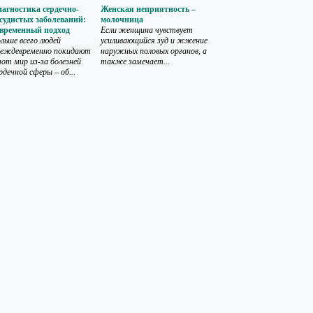
агностика сердечно-
Женская неприятность –
судистых заболеваний:
молочница
овременный подход
Если женщина чувствует
льше всего людей
усиливающийся зуд и жжение
реждевременно покидают
наружных половых органов, а
от мир из-за болезней
также замечает...
рдечной сферы – об...