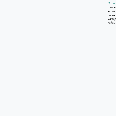
Отчег
Сколи
забол
двига
котор
собой.