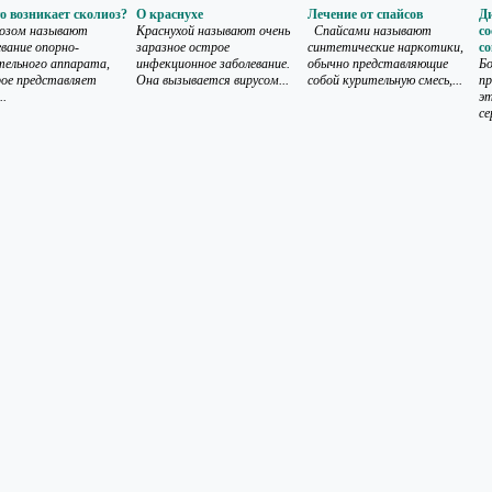
о возникает сколиоз?
О краснухе
Лечение от спайсов
Ди
озом называют
Краснухой называют очень
Спайсами называют
со
евание опорно-
заразное острое
синтетические наркотики,
с
тельного аппарата,
инфекционное заболевание.
обычно представляющие
Бо
ое представляет
Она вызывается вирусом...
собой курительную смесь,...
п
..
эт
се