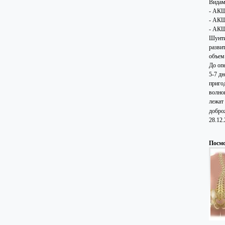
Видам
- АКШ
- АКШ
- АКШ
Шунти
разви
объем
До оп
5-7 д
приго
волно
лежат
добро
28.12
Посмо