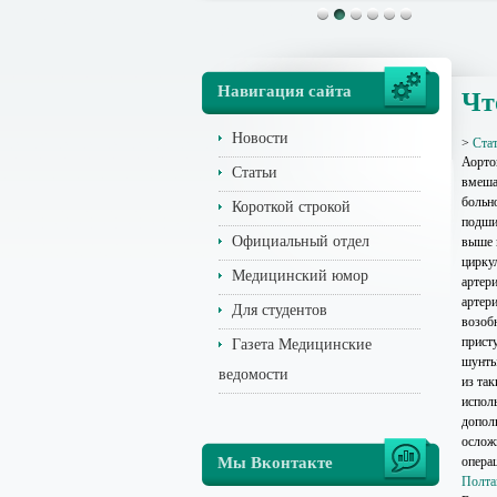
Навигация сайта
Чт
Новости
>
Ста
Аорто
Статьи
вмеша
больно
Короткой строкой
подши
Официальный отдел
выше 
цирку
Медицинский юмор
артер
артер
Для студентов
возоб
прист
Газета Медицинские
шунты
ведомости
из так
испол
допол
ослож
Мы Вконтакте
опера
Полта