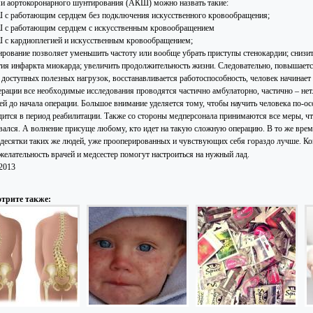
и аортокоронарного шунтирования (АКШ) можно назвать такие:
 с работающим сердцем без подключения искусственного кровообращения;
 с работающим сердцем с искусственным кровообращением
 с кардиоплегией и искусственным кровообращением;
рование позволяет уменьшить частоту или вообще убрать приступы стенокардии; снизить
тия инфаркта миокарда; увеличить продолжительность жизни. Следовательно, повышается
 доступных полезных нагрузок, восстанавливается работоспособность, человек начинает
ерации все необходимые исследования проводятся частично амбулаторно, частично – нет
ней до начала операции. Большое внимание уделяется тому, чтобы научить человека по-о
дится в период реабилитации. Также со стороны медперсонала принимаются все меры, чт
вался. А волнение присуще любому, кто идет на такую сложную операцию. В то же время
 десятки таких же людей, уже прооперированных и чувствующих себя гораздо лучше. Ко
желательность врачей и медсестер помогут настроиться на нужный лад.
.2013
трите также: