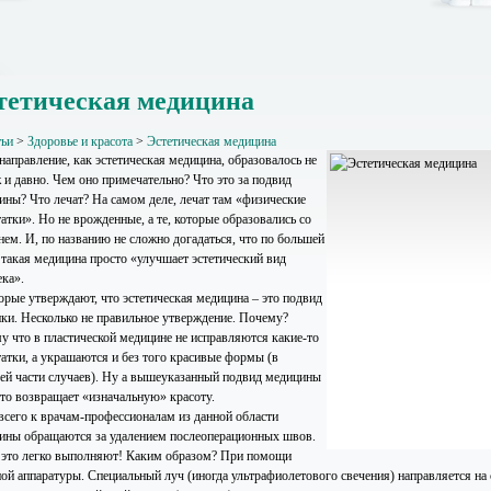
тетическая медицина
тьи
>
Здоровье и красота
>
Эстетическая медицина
направление, как эстетическая медицина, образовалось не
 и давно. Чем оно примечательно? Что это за подвид
ины? Что лечат? На самом деле, лечат там «физические
атки». Но не врожденные, а те, которые образовались со
нем. И, по названию не сложно догадаться, что по большей
 такая медицина просто «улучшает эстетический вид
ека».
орые утверждают, что эстетическая медицина – это подвид
ики. Несколько не правильное утверждение. Почему?
у что в пластической медицине не исправляются какие-то
татки, а украшаются и без того красивые формы (в
ей части случаев). Ну а вышеуказанный подвид медицины
сто возвращает «изначальную» красоту.
всего к врачам-профессионалам из данной области
ины обращаются за удалением послеоперационных швов.
 это легко выполняют! Каким образом? При помощи
ной аппаратуры. Специальный луч (иногда ультрафиолетового свечения) направляется на 