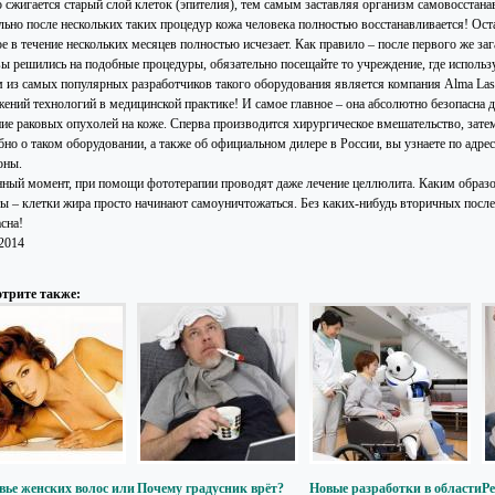
о сжигается старый слой клеток (эпителия), тем самым заставляя организм самовосстана
льно после нескольких таких процедур кожа человека полностью восстанавливается! Оста
е в течение нескольких месяцев полностью исчезает. Как правило – после первого же заг
вы решились на подобные процедуры, обязательно посещайте то учреждение, где использ
 из самых популярных разработчиков такого оборудования является компания
Alma
Las
жений технологий в медицинской практике! И самое главное – она абсолютно безопасна 
ние раковых опухолей на коже. Сперва производится хирургическое вмешательство, зате
бно о таком оборудовании, а также об официальном дилере в России, вы узнаете по адре
оны.
нный момент, при помощи фототерапии проводят даже лечение целлюлита. Каким образ
ты – клетки жира просто начинают самоуничтожаться. Без каких-нибудь вторичных посл
асна!
.2014
трите также:
вье женских волос или
Почему градусник врёт?
Новые разработки в области
Ре