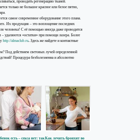
вливаться, проводить регенерацию тканей.
ется только не большое красное или белое пятно,
ара.
уется самое современное оборудование этого плана.
ers
. Их продукция – это воплощение последних
для человека! С её помощью иногда даже проводится
м – удаляются «остатки» при помощи лазера. Более
су
http://almaclub.ru
.
Здесь же найдете и контактные
ом? Под действием световых лучей определенной
едствий! Процедура безболезненна и абсолютно
бенок есть – секса нет: так
Как лечить бронхит во