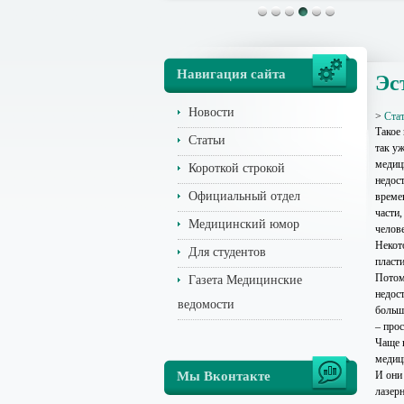
Навигация сайта
Эс
Новости
>
Ста
Такое 
Статьи
так уж
медиц
Короткой строкой
недост
Официальный отдел
време
части,
Медицинский юмор
челов
Некот
Для студентов
пласт
Потом
Газета Медицинские
недос
ведомости
больш
– про
Чаще 
медиц
Мы Вконтакте
И они
лазер