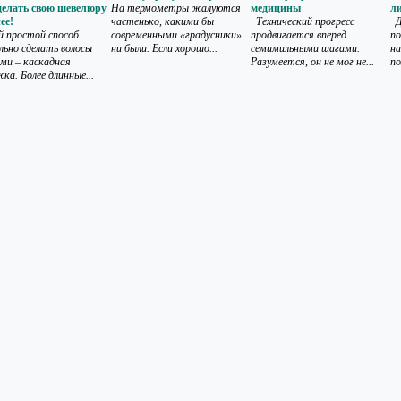
делать свою шевелюру
На термометры жалуются
медицины
ли
ее!
частенько, какими бы
Технический прогресс
Д
 простой способ
современными «градусники»
продвигается вперед
по
льно сделать волосы
ни были. Если хорошо...
семимильными шагами.
на
ми – каскадная
Разумеется, он не мог не...
по
ка. Более длинные...