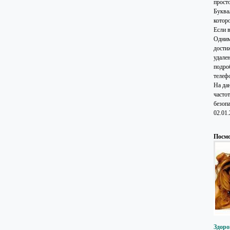
прост
Буква
которо
Если 
Одним
дости
удале
подро
телеф
На да
часто
безоп
02.01
Посмо
Здоро