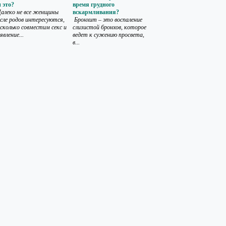
 это?
время грудного
алеко не все женщины
вскармливания?
сле родов интересуются,
Бронхит – это воспаление
сколько совместим секс и
слизистой бронхов, которое
явление...
ведет к сужению просвета,
в...