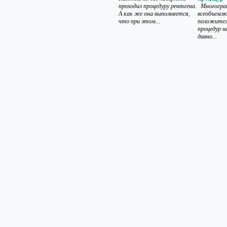
проходил процедуру рентгена.
Многогран
А как же она выполняется,
всеобъемл
что при этом...
положител
процедур н
давно...