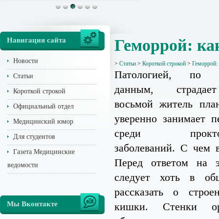
Навигация сайта
Геморрой: как
Новости
>
Статьи
>
Короткой строкой
>
Геморрой: 
Патологией, по 
Статьи
данным, страда
Короткой строкой
восьмой житель пла
Официальный отдел
уверенно занимает п
Медицинский юмор
среди проктоло
Для студентов
заболеваний. С чем в
Газета Медицинские
Перед ответом на э
ведомости
следует хоть в об
рассказать о строе
Мы Вконтакте
кишки. Стенки ор