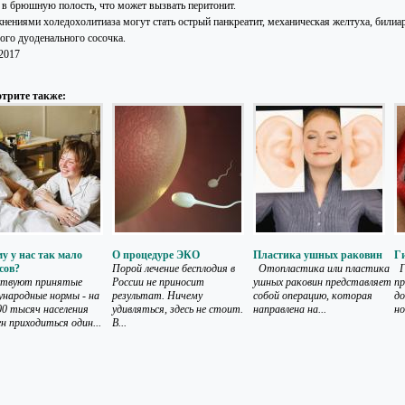
 в брюшную полость, что может вызвать перитонит.
нениями холедохолитиаза могут стать острый панкреатит, механическая желтуха, билиар
ого дуоденального сосочка.
.2017
трите также:
у у нас так мало
О процедуре ЭКО
Пластика ушных раковин
Г
сов?
Порой лечение бесплодия в
Отопластика или пластика
Ги
ствуют принятые
России не приносит
ушных раковин представляет
пр
народные нормы - на
результат. Ничему
собой операцию, которая
до
00 тысяч населения
удивляться, здесь не стоит.
направлена на...
но
н приходиться один...
В...