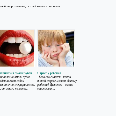
ный цирроз печени, острый холангит и стеноз
ипоплазия эмали зубов
Стресс у ребенка
поплазия эмали зубов
Кто-то скажет: какой
едставляет собой
такой стресс может быть у
статочно специфическое,
ребенка? Детство – самая
, от этого не менее...
счастливая...