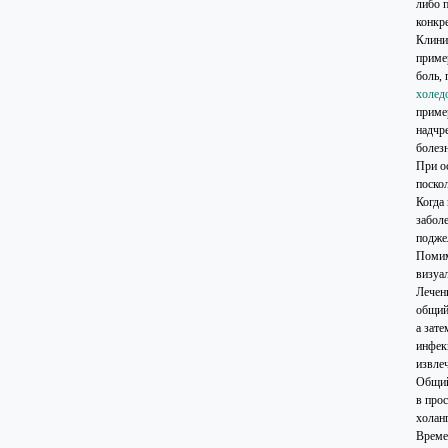
либо 
конкр
Клини
приме
боль,
холед
приме
надчр
болез
При о
поско
Когда
заболе
подже
Помим
визуа
Лечен
общий
а зат
инфек
извле
Общий
в про
холан
Време