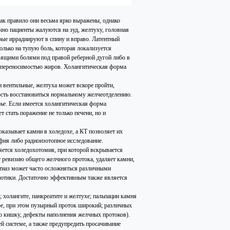
Как правило они весьма ярко выражены, однако
чно пациенты жалуются на зуд, желтуху, головная
рые иррадиируют в спину и вправо. Латентный
олько на тупую боль, которая локализуется
вящими болями под правой реберной дугой либо в
непереносимостью жиров. Холангитическая форма
 вентильные, желтуха может вскоре пройти,
ность восстановиться нормальному желчеотделению.
рье. Если имеется холангитическая форма
 стать поражение не только печени, но и
казывает камни в холедохе, а КТ позволяет их
фия либо радиоизотопное исследование.
ется холедохотомия, при которой вскрывается
 ревизию общего желчного протока, удаляет камни,
тиаз может часто осложняться различными
иотики. Достаточно эффективным также является
холангите, панкреатите и желтухе; пальпации камня
ре, при этом пузырный проток широкий; различных
ю кишку, дефекты наполнения желчных протоков).
 системе, а также предупредить просачивание