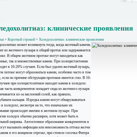
ледохолитиаз: клинические проявления
тьи
>
Короткой строкой
>
Холедохолитиаз: клинические проявления
охолитиаз может возникнуть тогда, когда желчный камень
ит из желчного пузыря в общий проток или задерживается
токе. В общем желчном протоке могут находиться как
чные, так и множественные камни. При холецистэктомии
ходят в 10-20% случаев. Если был удален желчный пузырь,
ем потоке могут образоваться камни, особенно часто в том
, если по причине обструкции протоков имеется стаз. В 10-
лучаев при холецистолитиазе находят камни в холедохе.
ая часть конкрементов попадает сюда из желчного пузыря
ичивается из-за наслоений солей, как правило,
убината кальция. Изредка камни могут обнаруживаться
 в холедохе, несмотря на то, что изначально их
ование происходит именно в желчном пузыре. При
огии холедох обычно расширен, хотя может быть и
льной ширины. Автохтонное образование конкрементов в
огут вызывать инфекции или невозможность оттока желчи
камня в его концевом отрезке, при стенозе сосочка Фатера