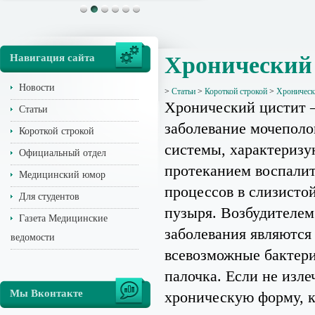
Навигация сайта
Хронический
Новости
>
Статьи
>
Короткой строкой
>
Хроническ
Хронический цистит –
Статьи
заболевание мочеполо
Короткой строкой
системы, характериз
Официальный отдел
протеканием воспали
Медицинский юмор
процессов в слизисто
Для студентов
пузыря. Возбудителем
Газета Медицинские
заболевания являются
ведомости
всевозможные бактери
палочка. Если не изле
Мы Вконтакте
хроническую форму, к