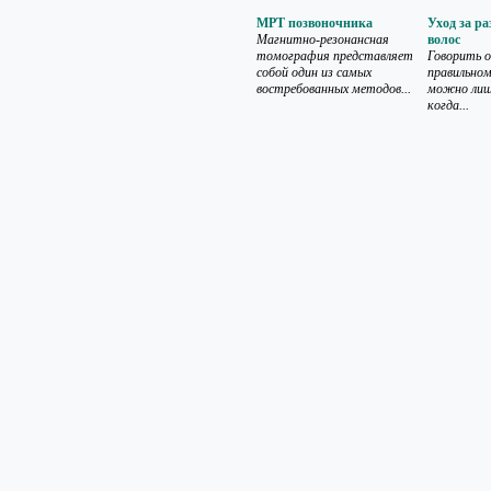
МРТ позвоночника
Уход за р
Магнитно-резонансная
волос
томография представляет
Говорить 
собой один из самых
правильном
востребованных методов...
можно лишь
когда...