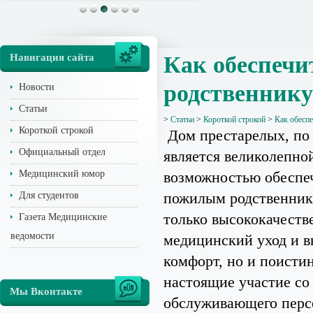
Навигация сайта
Как обеспечи
родственнику
Новости
Статьи
>
Статьи
>
Короткой строкой
>
Как обеспе
Короткой строкой
Дом престарелых, по 
Официальный отдел
является великолепно
Медицинский юмор
возможностью обеспе
пожилым родственник
Для студентов
только высококачест
Газета Медицинские
ведомости
медицинский уход и 
комфорт, но и поисти
настоящие участие со
Мы Вконтакте
обслуживающего перс