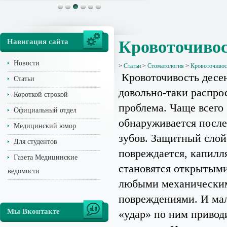
Навигация сайта
Кровоточивос
Новости
>
Статьи
>
Стоматология
>
Кровоточивост
Кровоточивость десе
Статьи
довольно-таки распро
Короткой строкой
проблема. Чаще всего
Официальный отдел
обнаруживается после
Медицинский юмор
зубов. Защитный слой
Для студентов
повреждается, капилл
Газета Медицинские
становятся открытыми
ведомости
любыми механически
повреждениями. И м
Мы Вконтакте
«удар» по ним привод