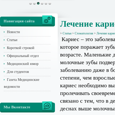
Навигация сайта
Лечение кари
Новости
>
Статьи
>
Стоматология
>
Лечение кари
Кариес – это заболев
Статьи
которое поражает зуб
Короткой строкой
возрасте. Маленькие д
Официальный отдел
молочные зубы подве
Медицинский юмор
заболеванию даже в б
Для студентов
степени, чем взрослы
Газета Медицинские
кариес необходимо вы
ведомости
пролечивать своеврем
связано с тем, что в д
Мы Вконтакте
деснах выше молочны