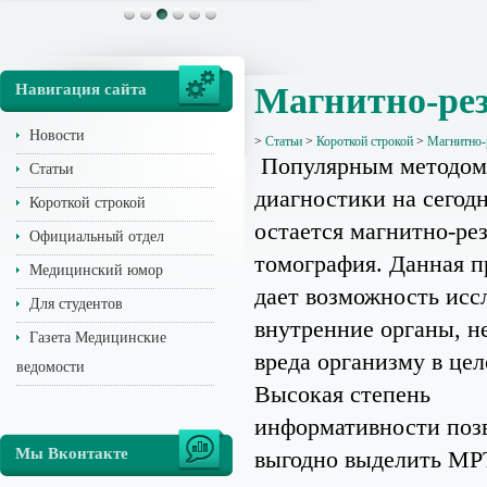
Навигация сайта
Магнитно-ре
Новости
>
Статьи
>
Короткой строкой
>
Магнитно-
Популярным методом
Статьи
диагностики на сегод
Короткой строкой
остается магнитно-ре
Официальный отдел
томография. Данная п
Медицинский юмор
дает возможность исс
Для студентов
внутренние органы, н
Газета Медицинские
вреда организму в це
ведомости
Высокая степень
информативности поз
Мы Вконтакте
выгодно выделить МР