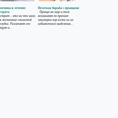
ричины и лечение
Нелегкая борьба с прыщами
стрита
Прыщи на лице и теле
стрит – это ни что иное,
возникают по причине
к воспаление слизистой
закупорки пор кожи из-за
лудка. Различают его
избыточного выделения...
трую и...