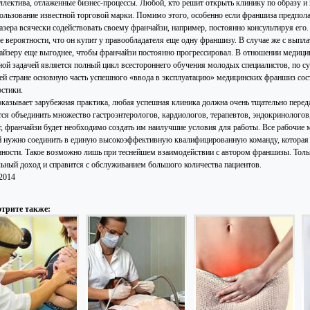
ллектива, отлаженные бизнес-процессы. Любой, кто решит открыть клинику по образу 
пользование известной торговой марки. Помимо этого, особенно если франшиза предполаг
зера всячески содействовать своему франчайзи, например, постоянно консультируя его. 
е вероятности, что он купит у правообладателя еще одну франшизу. В случае же с выпл
айзеру еще выгоднее, чтобы франчайзи постоянно прогрессировал. В отношении медицин
ной задачей является полный цикл всестороннего обучения молодых специалистов, по су
ей стране основную часть успешного «ввода в эксплуатацию» медицинских франшиз сос
остики.
оказывает зарубежная практика, любая успешная клиника должна очень тщательно переда
тся объединить множество гастроэнтерологов, кардиологов, терапевтов, эндокринологов,
т, франчайзи будет необходимо создать им наилучшие условия для работы. Все рабочие
й нужно соединить в единую высокоэффективную квалифицированную команду, которая 
нности. Такое возможно лишь при теснейшем взаимодействии с автором франшизы. Тольк
льный доход и справится с обслуживанием большого количества пациентов.
.2014
трите также: