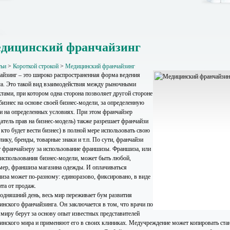
дицинский франчайзинг
тьи
>
Короткой строкой
>
Медицинский франчайзинг
айзинг – это широко распространенная форма ведения
са. Это такой вид взаимодействия между рыночными
ктами, при котором одна сторона позволяет другой стороне
бизнес на основе своей бизнес-модели, за определенную
 и на определенных условиях. При этом франчайзер
датель прав на бизнес-модель) также разрешает франчайзи
 кто будет вести бизнес) в полной мере использовать свою
ику, бренды, товарные знаки и т.п. По сути, франчайзи
т франчайзеру за использование франшизы. Франшиза, или
 использования бизнес-модели, может быть любой,
мер, франшиза магазина одежды. И оплачиваться
иза может по-разному: единоразово, фиксировано, в виде
нта от продаж.
годняшний день, весь мир переживает бум развития
инского франчайзинга. Он заключается в том, что врачи по
 миру берут за основу опыт известных представителей
инского мира и применяют его в своих клиниках. Медучреждение может копировать ста