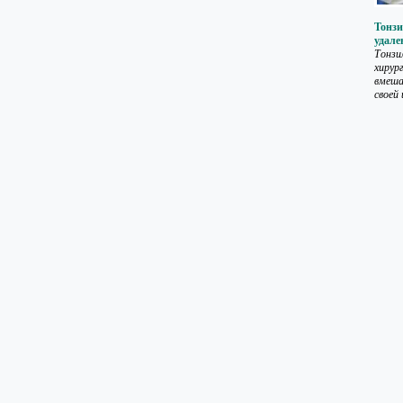
Тонз
удале
Тонзи
хирур
вмеша
своей 