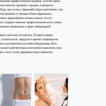
и подобию профессионалов-медиков, получит право
ает выплату процента с продаж, в интересах
Ведь, чем лучше у франчайзи будет идти бизнес, тем
атой процента от продаж объекта франшизы,
ского франчайзинга можно сказать, что его
ти, создание опытных профессионалов на их основе.
тавляют прецеденты в сфере лабораторной
вать свой опыт по цепочке. В такой клинике
 стоматологов, хирургов и прочих специалистов.
 места должны быть достойно оборудованы. Всех
сможет действительно качественно выполнять свои
о в этом случае, франшиза будет приносить