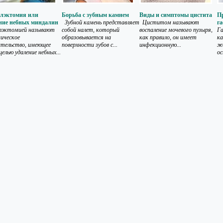
илэктомия или
Борьба с зубным камнем
Виды и симптомы цистита
П
ние небных миндалин
Зубной камень представляет
Циститом называют
га
лэктомией называют
собой налет, который
воспаление мочевого пузыря,
Га
гическое
образовывается на
как правило, он имеет
ка
тельство, имеющее
поверхности зубов с...
инфекционную...
же
целью удаление небных...
ос