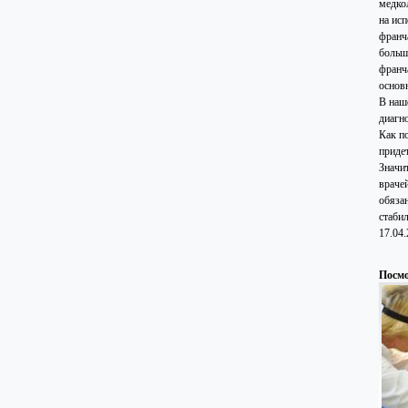
медко
на ис
франча
больш
франч
основ
В наш
диагн
Как п
приде
Значи
враче
обяза
стаби
17.04
Посмо