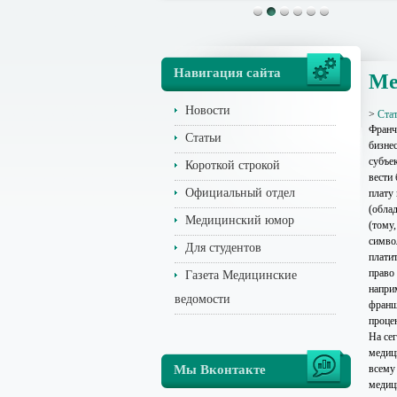
Навигация сайта
Ме
Новости
>
Ста
Франч
Статьи
бизне
субъе
Короткой строкой
вести 
Официальный отдел
плату
(обла
Медицинский юмор
(тому,
символ
Для студентов
плати
право
Газета Медицинские
напри
ведомости
франш
проце
На се
медиц
Мы Вконтакте
всему
медиц