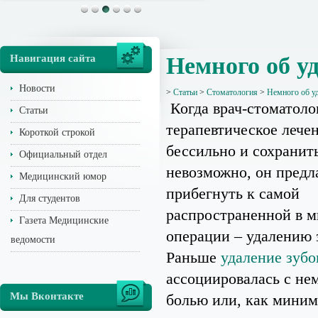
Навигация сайта
Немного об у
Новости
>
Статьи
>
Стоматология
>
Немного об у
Когда врач-стоматолог
Статьи
терапевтическое лече
Короткой строкой
бессильно и сохранит
Официальный отдел
невозможно, он предл
Медицинский юмор
прибегнуть к самой
Для студентов
распространенной в м
Газета Медицинские
операции – удалению 
ведомости
Раньше
удаление зубо
ассоциировалась с н
Мы Вконтакте
болью или, как миним