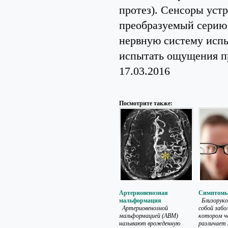
протез). Сенсоры уст
преобразуемый серию 
нервную систему испы
испытать ощущения п
17.03.2016
Посмотрите также:
Артериовенозная
Симптомы
мальформация
Близоруко
Артериовенозной
собой забо
мальформацией (АВМ)
котором че
называют врожденную
различает 