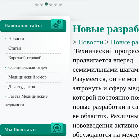
Навигация сайта
Новые разраб
Новости
>
Новости
>
Новые ра
Статьи
Технический прогрес
Короткой строкой
продвигается вперед
Официальный отдел
семимильными шагам
Медицинский юмор
Разумеется, он не мог
затронуть и сферу ме
Для студентов
которой постоянно по
Газета Медицинские
ведомости
новые разработки в с
ее областях. Различны
нововведения активно
Мы Вконтакте
обсуждаются на межд