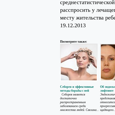
среднестатистической 
расспросить у лечаще
месту жительства реб
19.12.2013
Посмотрите также:
Себорея и эффективные
Об эндоск
методы борьбы с ней
лифтинге
Себорея является
Эндоскопи
достаточно
представл
распространенным
относител
заболеванием среди
прогресси
множества людей. Связана...
щадящего..