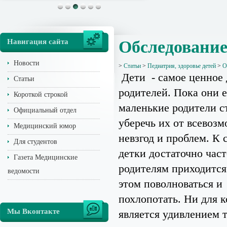
Навигация сайта
Обследование
Новости
>
Статьи
>
Педиатрия, здоровье детей
>
О
Дети - самое ценное
Статьи
родителей. Пока они 
Короткой строкой
маленькие родители с
Официальный отдел
уберечь их от всевоз
Медицинский юмор
невзгод и проблем. К
Для студентов
детки достаточно част
Газета Медицинские
родителям приходится
ведомости
этом поволноваться и
похлопотать. Ни для к
Мы Вконтакте
является удивлением т