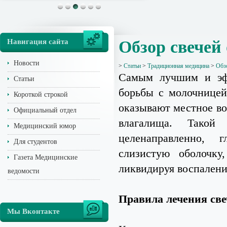
Навигация сайта
Обзор свечей
Новости
>
Статьи
>
Традиционная медицина
>
Обз
Самым лучшим и эф
Статьи
борьбы с молочницей
Короткой строкой
оказывают местное во
Официальный отдел
влагалища. Такой 
Медицинский юмор
целенаправленно, 
Для студентов
слизистую оболочку,
Газета Медицинские
ликвидируя воспалени
ведомости
Правила лечения св
Мы Вконтакте