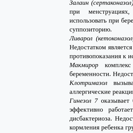
Залаин (сертаконазол
при менструациях
использовать при бер
суппозиторию.
Ливарол (кетоконазол
Недостатком является
противопоказания к и
Макмирор
комплекс 
беременности. Недост
Клотримазол
вызывае
аллергические реакци
Гинезол 7
оказывает 
эффективно работае
дисбактериоза. Недос
кормления ребенка гр