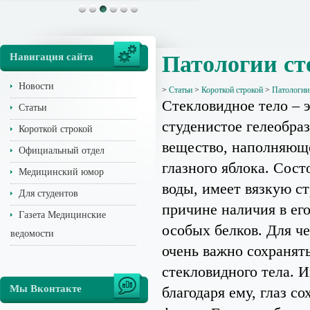
Навигация сайта
Патологии ст
Новости
>
Статьи
>
Короткой строкой
>
Патологии
Стекловидное тело – 
Статьи
студенистое гелеобра
Короткой строкой
вещество, наполняющ
Официальный отдел
глазного яблока. Сост
Медицинский юмор
воды, имеет вязкую с
Для студентов
причине наличия в ег
Газета Медицинские
особых белков. Для ч
ведомости
очень важно сохранят
стекловидного тела. 
Мы Вконтакте
благодаря ему, глаз со