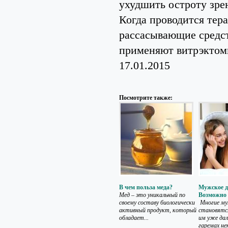
ухудшить остроту зре
Когда проводится тера
рассасывающие средст
применяют витрэктоми
17.01.2015
Посмотрите также:
В чем польза меда?
Мужское д
Мед – это уникальный по
Возможно
своему составу биологически
Многие м
активный продукт, который
становятс
обладает...
им уже дале
гаремах не