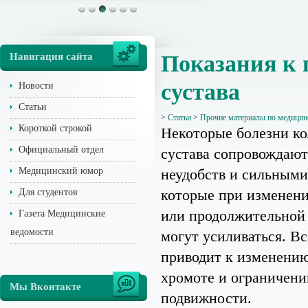
Навигация сайта
Показания к 
сустава
Новости
Статьи
>
Статьи
>
Прочие материалы по медицин
Короткой строкой
Некоторые болезни ко
Официальный отдел
сустава сопровождают
Медицинский юмор
неудобств и сильными
которые при изменени
Для студентов
или продолжительной 
Газета Медицинские
ведомости
могут усиливаться. Вс
приводит к изменению
хромоте и ограничен
Мы Вконтакте
подвижности.