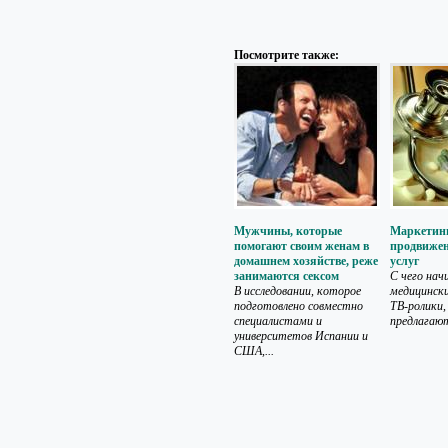
Посмотрите также:
Мужчины, которые
Маркетин
помогают своим женам в
продвижен
домашнем хозяйстве, реже
услуг
занимаются сексом
С чего нач
В исследовании, которое
медицински
подготовлено совместно
ТВ-ролики,
специалистами и
предлагают
университетов Испании и
США,...