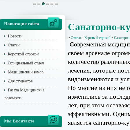
Навигация сайта
Санаторно-ку
Новости
>
Статьи
>
Короткой строкой
>
Санаторно
Современная медицин
Статьи
своем арсенале огром
Короткой строкой
количество различных
Официальный отдел
лечения, которые пос
Медицинский юмор
видоизменяются и ус
Для студентов
Но многие из них не 
Газета Медицинские
изменились за послед
ведомости
лет, при этом оставаяс
эффективными. Одним
Мы Вконтакте
является санаторно-к