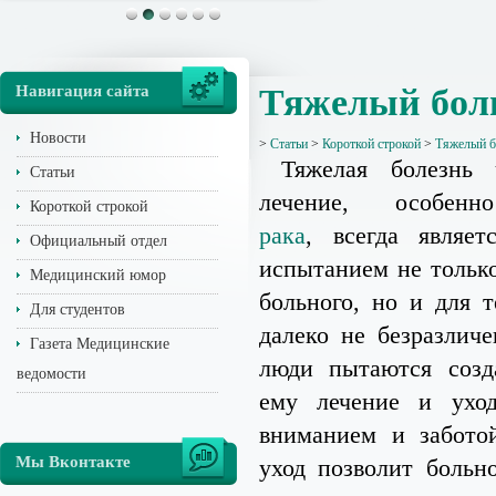
Навигация сайта
Тяжелый боль
Новости
>
Статьи
>
Короткой строкой
>
Тяжелый б
Тяжелая болезнь 
Статьи
лечение, особе
Короткой строкой
рака
, всегда являе
Официальный отдел
испытанием не только
Медицинский юмор
больного, но и для т
Для студентов
далеко не безразлич
Газета Медицинские
люди пытаются созд
ведомости
ему лечение и уход
вниманием и забото
Мы Вконтакте
уход позволит больн