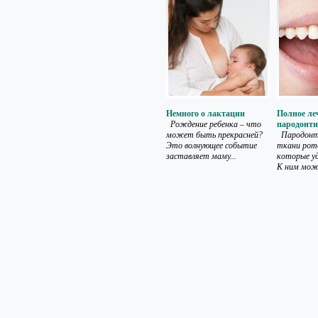
Немного о лактации
Полное ле
Рождение ребенка – что
пародонти
может быть прекрасней?
Пародонт
Это волнующее событие
ткани рот
заставляет маму...
которые у
К ним мож