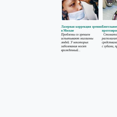
Лазерная коррекция зрения
Бюгельное
в Москве
протезиро
Проблемы со зрением
Стоматоло
испытывают миллионы
располага
людей. У некоторых
средствам
заболевания носят
с зубами, п
врожденный...