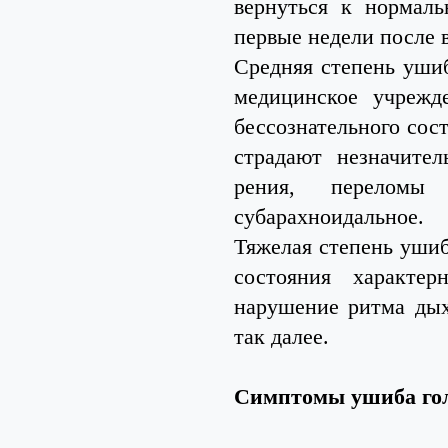
вернуться к нормал
первые недели после 
Средняя степень ушиб
медицинское учрежд
бессознательного сос
страдают незначите
рения, переломы
субарахноидальное.
Тяжелая степень ушиб
состояния характер
нарушение ритма дых
так далее.
Симптомы ушиба го