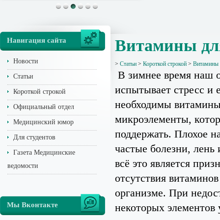
Навигация сайта
Витамины дл
Новости
>
Статьи
>
Короткой строкой
>
Витамины 
В зимнее время наш 
Статьи
испытывает стресс и 
Короткой строкой
необходимы витамины
Официальный отдел
микроэлементы, кото
Медицинский юмор
поддержать. Плохое н
Для студентов
частые болезни, лень 
Газета Медицинские
всё это является приз
ведомости
отсутствия витаминов
организме. При недос
Мы Вконтакте
некоторых элементов 