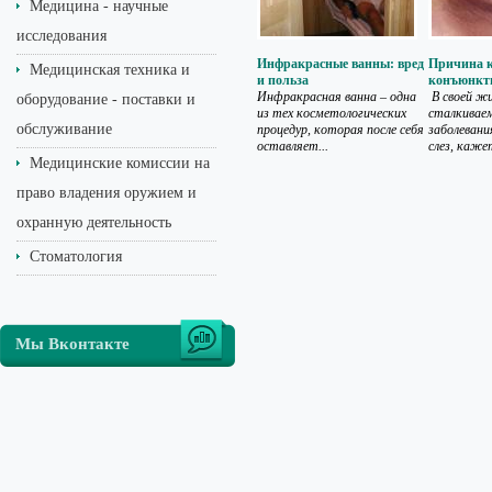
Медицина - научные
исследования
Инфракрасные ванны: вред
Причина к
Медицинская техника и
и польза
конъюнкт
Инфракрасная ванна – одна
В своей ж
оборудование - поставки и
из тех косметологических
сталкивае
обслуживание
процедур, которая после себя
заболевани
оставляет...
слез, кажет
Медицинские комиссии на
право владения оружием и
охранную деятельность
Стоматология
Мы Вконтакте