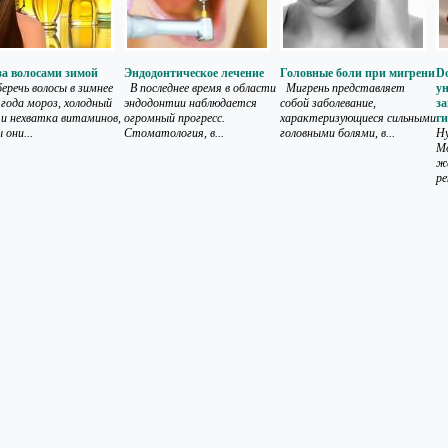
за волосами зимой
Эндодонтическое лечение
Головные боли при мигрени
Do
беречь волосы в зимнее
В последнее время в области
Мигрень представляет
у
 года мороз, холодный
эндодонтии наблюдается
собой заболевание,
за
 и нехватка витаминов,
огромный прогресс.
характеризующиеся сильными
г
 они...
Стоматология, в...
головными болями, в...
Ну
Мо
же
ре