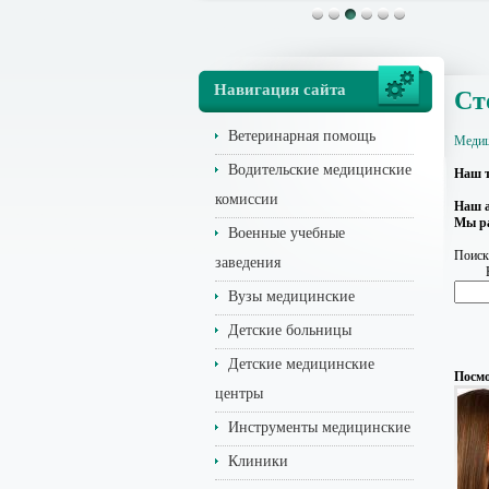
Навигация сайта
Ст
Ветеринарная помощь
Медиц
Водительские медицинские
Наш т
комиссии
Наш а
Мы р
Военные учебные
Поиск
заведения
Вузы медицинские
Детские больницы
Детские медицинские
Посмо
центры
Инструменты медицинские
Клиники