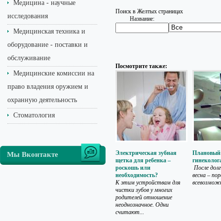
Медицина - научные
Поиск в Желтых страницах
исследования
Название:
Медицинская техника и
оборудование - поставки и
обслуживание
Посмотрите также:
Медицинские комиссии на
право владения оружием и
охранную деятельность
Стоматология
Электрическая зубная
Плановый 
Мы Вконтакте
щетка для ребенка –
гинеколог
роскошь или
После дол
необходимость?
весна – по
К этим устройствам для
всевозможн
чистки зубов у многих
родителей отношение
неоднозначное. Одни
считают...