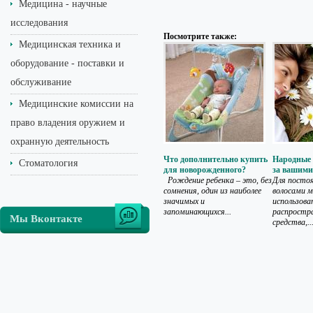
Медицина - научные
исследования
Посмотрите также:
Медицинская техника и
оборудование - поставки и
обслуживание
Медицинские комиссии на
право владения оружием и
охранную деятельность
Что дополнительно купить
Народные 
Стоматология
для новорожденного?
за вашими
Рождение ребенка – это, без
Для постоя
сомнения, один из наиболее
волосами 
значимых и
использова
запоминающихся...
распростр
Мы Вконтакте
средства,..