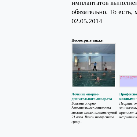
имплантатов выполнен
обязательно. То есть
02.05.2014
Посмотрите также:
Лечение опорно-
Профессио
двигательного аппарата
кожными 
Болезни опорно-
Псориаз, э
двигательного аппарата
эти кожны
можно смело назвать чумой
приносят 
21 века. Виной тому стало
неприятных
сразу...