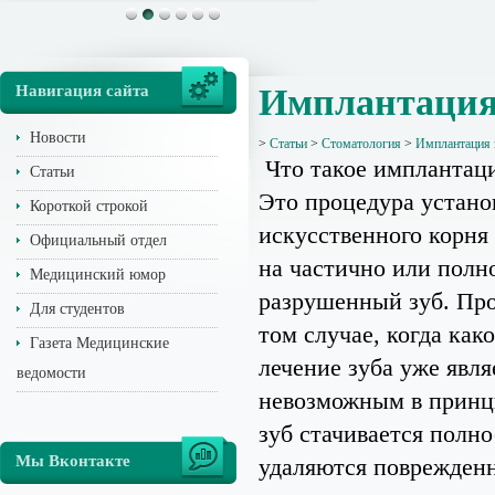
Навигация сайта
Имплантация 
Новости
>
Статьи
>
Стоматология
>
Имплантация з
Что такое имплантаци
Статьи
Это процедура устано
Короткой строкой
искусственного корня
Официальный отдел
на частично или полн
Медицинский юмор
разрушенный зуб. Про
Для студентов
том случае, когда как
Газета Медицинские
лечение зуба уже явля
ведомости
невозможным в принци
зуб стачивается полн
Мы Вконтакте
удаляются поврежден