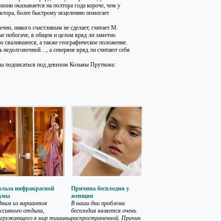
изни оказывается на полтора года короче, чем у
октора, более быстрому исцелению помогает
чно, никого счастливым не сделает, считает М.
ые побогаче, в общем и целом вряд ли заметно
но свалившееся, а также географическое положение.
ь недолговечной…, а северяне вряд ли считают себя
вы подписаться под девизом Козьмы Пруткова:
ольза инфракрасной
Причина бесплодия у
ауны
женщин
ним из вариантов
В наши дни проблема
ссивного отдыха,
бесплодия является очень
огружающего в мир тишины
распространенной. Причин