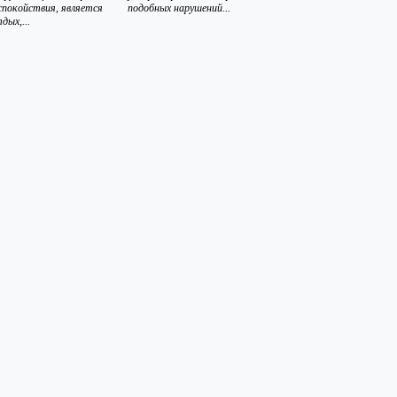
спокойствия, является
подобных нарушений...
дых,...