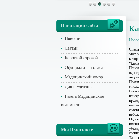
Навигация сайта
Ка
Новости
Новос
Статьи
Счасть
этот 
Короткой строкой
котор
“Как в
Официальный отдел
Пенси
однов
Медицинский юмор
лицом
Помим
Для студентов
множе
В выи
консе
Газета Медицинские
прежде
ведомости
полож
счаст
набож
Однак
имеют
убежд
Мы Вконтакте
специ
Так, 