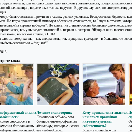
 грудной железы, для которых характерен высокий уровень стресса, продолжительность ж
 спокойных женщин, пораженных тем же недугом. В других случаях, по свидетельству д
ация.
могут быть счастливы, проживая в самых разных условиях. Беспросветная бедность, коне
ман. Но когда прожиточный минимум обеспечен, отмечает он, то “люди в странах, котор
ивее людей в странах победнее”. Не влияет на степень счастья богатство, даже неожидан
трите на тех, кому выпадает гигантский выигрыш в лотерею. Эйфория оказывается стол
стнее южан, во всяком случае, в США.
 словом, американцы – как специалисты, так и рядовые граждане – в большинстве гото
шь быть счастливым – будь им!”.
.2013
трите также:
ноферментный анализ
Лечение в санаториях
Кому принадлежит диагноз,
П
 особенности
Санатории сейчас – это
или почем врачебная
с
окая стоимость и
большие многопрофильные
интеллектуальная
Од
гическая безопасность
здравницы, которые имеют
собственность?
па
оферментного метода
все необходимое...
Болезнь принадлежит
п