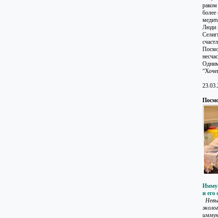
раком
более
медит
Люди 
Селиг
счастл
Посмо
несча
Одним
“Хоче
23.03
Посмо
Имму
и его
Невыс
эколо
иммун