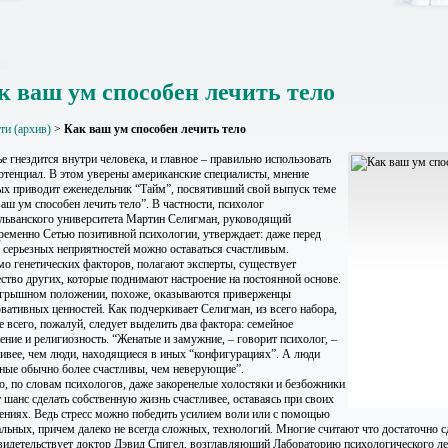
к ваш ум способен лечить тело
ти (архив)
>
Как ваш ум способен лечить тело
е гнездится внутри человека, и главное – правильно использовать
потенциал. В этом уверены американские специалисты, мнение
ых приводит еженедельник “Тайм”, посвятивший свой выпуск теме
аш ум способен лечить тело”. В частности, психолог
льванского университета Мартин Селигман, руководящий
ременно Сетью позитивной психологии, утверждает: даже перед
 серьезных неприятностей можно оставаться счастливым.
о генетических факторов, полагают эксперты, существует
ство других, которые поднимают настроение на постоянной основе.
грышном положении, похоже, оказываются приверженцы
рвативных ценностей. Как подчеркивает Селигман, из всего набора,
 всего, пожалуй, следует выделить два фактора: семейное
ение и религиозность. “Женатые и замужние, – говорит психолог, –
ливее, чем люди, находящиеся в иных “конфигурациях”. А люди
ные обычно более счастливы, чем неверующие”.
о, по словам психологов, даже закоренелые холостяки и безбожники
 шанс сделать собственную жизнь счастливее, оставаясь при своих
ениях. Ведь стресс можно победить усилием воли или с помощью
альных, причем далеко не всегда сложных, технологий. Многие считают что достаточно с
свидетельствует доктор Дэвид Спигел, возглавляющий Лабораторию психологического л