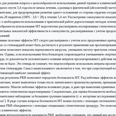
 для решения вопроса о целесообразности использования данной терапии в клинической п
ался спустя 5,4 года после начала лечения, а разница в фактической (абсолютной) част
вательно, для предупреждения развития одного осложнения со стороны сердечно-сосуд
ть 28 пациентов (100% : 3,6 = 28) в течение 5,4 лет. Рассмотрение совокупности показа
с о необходимости использования в практической работе дорогостоящих методов лечени
ообразности использования МТ недостаточно рассматривать изолированные статистическ
ительных показателей эффективности в совокупности, рассматриваемая с учетом продо
дований.
анные полезные эффекты МТ следует рассматривать с учетом всех предложенных критер
ых со стенокардией может быть достигнуто в результате применения как пролонгированн
ратов позволяют повысить переносимость нагрузок, уменьшить частоту приступов стенок
нта. Однако, если использование бета-блокаторов сопровождается уменьшением смертно
рда, то доказательств положительного влияния нитратов пролонгированного действия н
ено не было. Это отнюдь не означает, что нецелесообразно использовать нитраты проло
упов стенокардии. Смысл вышесказанного заключается в том, что при существующей во
ечивающей наиболее значимый эффект.
егда результаты РКИ позволяют определить безопасность МТ. Ряд побочных эффектов во
вательно, может выявляться только после значительного промежутка времени, превыша
римента. Многие побочные эффекты возникают редко, и даже при выявлении единичных
ваются статистически недостоверными. Следовательно, для оценки безопасности необхо
лжительное наблюдение за большими группами пациентов (т. н. когортные исследования),
оль”). В ряде случаев вопросы безопасности МТ можно изучить с помощью систематическ
ьных РКИ объединяются с помощью специальных статистических процедур. Это позволяе
х клинических эффектах.
авая методологическую надежность РКИ, необходимо учитывать, что данный вид исследо