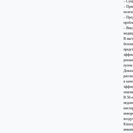
– Сущ
– При
полез
– Пре
пробл
– Вне
медиц
В нас
безоп
предс
эффек
реаль
путем
Доказ
рассм
в кач
эффек
опасн
В 50-
недон
кисло
новор
возду
Kinse
некон