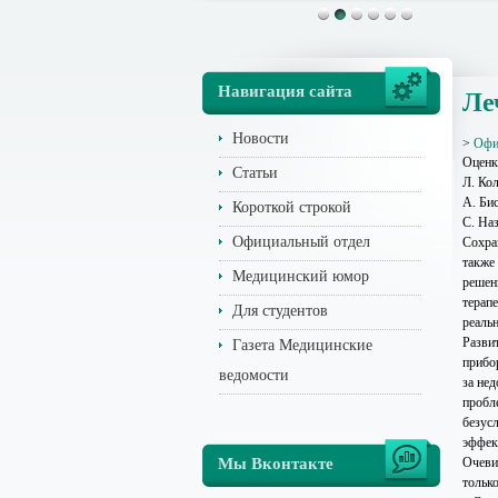
Навигация сайта
Ле
Новости
>
Офи
Оценк
Статьи
Л. Ко
А. Би
Короткой строкой
С. На
Официальный отдел
Сохра
также
Медицинский юмор
решен
терап
Для студентов
реаль
Разви
Газета Медицинские
прибо
ведомости
за не
пробл
безус
эффек
Мы Вконтакте
Очеви
тольк