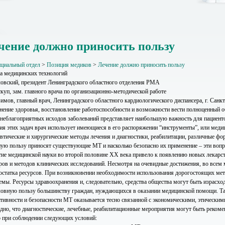
чение должно приносить пользу
циальный отдел
>
Позиция медиков
>
Лечение должно приносить пользу
а медицинских технологий
ловский, президент Ленинградского областного отделения РМА
скуп, зам. главного врача по организационно-методической работе
зимов, главный врач, Ленинградского областного кардиологического диспансера, г. Санк
нение здоровья, восстановление работоспособности и возможности вести полноценный о
 неблагоприятных исходов заболеваний представляет наибольшую важность для пациен
ия этих задач врач использует имеющиеся в его распоряжении “инструменты”, или меди
евтические и хирургические методы лечения и диагностики, реабилитации, различные 
ную пользу приносят существующие МТ и насколько безопасно их применение – эти вопр
тие медицинской науки во второй половине ХХ века привело к появлению новых лекарс
ров и методов клинических исследований. Несмотря на очевидные достижения, во всем
достатка ресурсов. При возникновении необходимости использования дорогостоящих ме
емы. Ресурсы здравоохранения и, следовательно, средства общества могут быть израсхо
ловную пользу большинству граждан, нуждающихся в оказании медицинской помощи. Та
тивности и безопасности МТ оказывается тесно связанной с экономическими, этическим
дно, что диагностические, лечебные, реабилитационные мероприятия могут быть рекоме
о при соблюдении следующих условий: