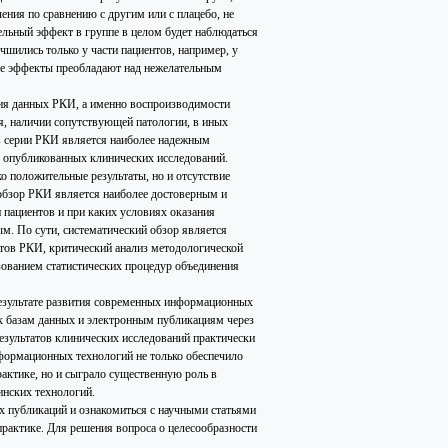
ния по сравнению с другим или с плацебо, не
ельный эффект в группе в целом будет наблюдаться
чшились только у части пациентов, например, у
ые эффекты преобладают над нежелательным
ния данных РКИ, а именно воспроизводимости
ия, наличии сопутствующей патологии, в иных
в серии РКИ является наиболее надежным
ех опубликованных клинических исследований.
о положительные результаты, но и отсутствие
 обзор РКИ является наиболее достоверным и
 пациентов и при каких условиях оказания
м. По сути, систематический обзор является
тов РКИ, критический анализ методологической
зованием статистических процедур объединения
езультате развития современных информационных
к базам данных и электронным публикациям через
езультатов клинических исследований практически
нформационных технологий не только обеспечило
актике, но и сыграло существенную роль в
инских технологий.
х публикаций и ознакомиться с научными статьями
практике. Для решения вопроса о целесообразности