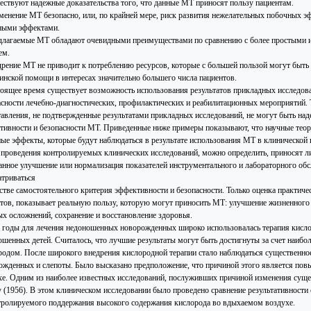
ествуют надежные доказательства того, что данные МТ приносят пользу пациентам.
менение МТ безопасно, или, по крайней мере, риск развития нежелательных побочных э
ными эффектами.
длагаемые МТ обладают очевидными преимуществами по сравнению с более простыми 
ем.
дрение МТ не приводит к потреблению ресурсов, которые с большей пользой могут быть
инской помощи в интересах значительно большего числа пациентов.
тоящее время существует возможность использования результатов прикладных исследов
асности лечебно-диагностических, профилактических и реабилитационных мероприятий. 
тавления, не подтвержденные результатами прикладных исследований, не могут быть на
тивности и безопасности МТ. Приведенные ниже примеры показывают, что научные теор
ные эффекты, которые будут наблюдаться в результате использования МТ в клинической 
 проведения контролируемых клинических исследований, можно определить, приносят л
анное улучшение или нормализация показателей инструментального и лабораторного обс
атриваться
естве самостоятельного критерия эффективности и безопасности. Только оценка практиче
тов, показывает реальную пользу, которую могут приносить МТ: улучшение жизненного 
ых осложнений, сохранение и восстановление здоровья.
е годы для лечения недоношенных новорожденных широко использовалась терапия кисл
ошенных детей. Считалось, что лучшие результаты могут быть достигнуты за счет наибо
родом. После широкого внедрения кислородной терапии стало наблюдаться существенное
ожденных и слепоты. Было высказано предположение, что причиной этого является по
хе. Одним из наиболее известных исследований, послуживших причиной изменения суще
y (1956). В этом клиническом исследовании было проведено сравнение результативности
тролируемого поддержания высокого содержания кислорода во вдыхаемом воздухе.