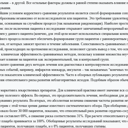
ольная – в другой. Все остальные факторы должны в равной степени оказывать влияние н
дования.
йшим условием корректного сравнения результатов является способ формирования соп
образованы независимо от воли исследователя или пациентов. Это требование удовлетво
ам, основанным на случайном процессе (так называемая рандомизация). Наиболее прос
ом: после включения пациента в исследование открывают запечатанный непрозрачный конв
нен у данного пациента (конечно, для этой цели может использоваться специальная ком
йного процесса позволяет обеспечить формирование групп пациентов с равновероятным р
ров, от которых зависят прогноз и течение заболевания. Сопоставимость сравниваемых г
ий, происходящих на протяжении исследования, позволяют сделать вывод о том, что осн
я клиническая эффективность сравниваемых методов, поскольку влияние множества неуч
ает влияние на пациентов как экспериментальной, так и контрольной групп.
ультате сравнения двух методов лечения или диагностики в контролируемом исследовани
мых событий, например, инфарктов миокарда, инсультов – так называемых “конечных то
тся показателем клинической эффективности. Часто в обзорных публикациях результатов
ния относительного риска развития неблагоприятных исходов. Подобным образом обычн
 маркетинга лекарственных препаратов. Для клинической практики имеет значение вся 
ину полезного эффекта. Во-первых, это продолжительность лечения, необходимая для 
дованиях результата. Во-вторых, это абсолютная величина снижения частоты развития не
отрим с этой точки зрения данные известного систематического обзора. При обобщении 
вовало более 30 000 пациентов, показано, что относительный риск развития сердечно-со
нов составляет 69%, а снижение риска соответственно 31%. При расчете относительного 
е плацебо принимается за 100%. Обобщенные результаты исследований показывают, что 
 пациентов, получавших плацебо, и у 8% пациентов, получавших статины.