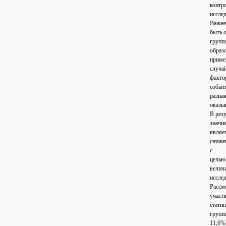
контр
иссле
Важне
быть 
групп
образ
приме
случа
факто
событ
разна
оказыв
В рез
значи
являе
сниже
с
целью
велич
иссле
Рассм
участ
стати
групп
11,6%