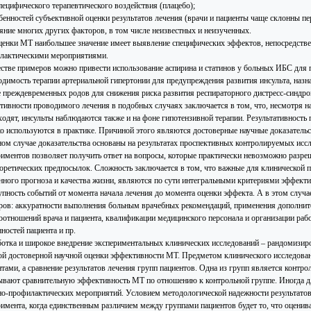
пецифического терапевтического воздействия (плацебо);
обенностей субъективной оценки результатов лечения (врачи и пациенты чаще склонны п
ияние многих других факторов, в том числе неизвестных и неизученных.
ценки МТ наибольшее значение имеет выявление специфических эффектов, непосредст
лактическими мероприятиями.
естве примеров можно привести использование аспирина и статинов у больных ИБС для
одимость терапии артериальной гипертонии для предупреждения развития инсульта, на
е преждевременных родов для снижения риска развития респираторного дистресс-синдр
тивности проводимого лечения в подобных случаях заключается в том, что, несмотря н
ходят, инсульты наблюдаются также и на фоне гипотензивной терапии. Результативность 
о используются в практике. Причиной этого являются достоверные научные доказательс
ном случае доказательства основаны на результатах проспективных контролируемых исс
риментов позволяет получить ответ на вопросы, которые практически невозможно разре
еоретических предпосылок. Сложность заключается в том, что важные для клинической п
нного прогноза и качества жизни, являются по сути интегральными критериями эффекти
упность событий от момента начала лечения до момента оценки эффекта. А в этом случа
ров: аккуратности выполнения больным врачебных рекомендаций, применения дополнит
оотношений врача и пациента, квалификации медицинского персонала и организации ра
ностей пациента и пр.
ботка и широкое внедрение экспериментальных клинических исследований – рандомизи
ой достоверной научной оценки эффективности МТ. Предметом клинического исследован
тами, а сравнение результатов лечения групп пациентов. Одна из групп является контро
ывают сравнительную эффективность МТ по отношению к контрольной группе. Иногда для
но-профилактических мероприятий. Условием методологической надежности результатов 
римента, когда единственным различием между группами пациентов будет то, что оценив