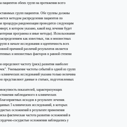
а пациентов обеих групп на протяжении всего
оставимых групп пациентов. Обе группы должны
ряется методом распределения пациентов по
тая процедура рандомизации проводится следующим
ерт, в котором указано, какой вид лечения будет
пьютерная программа и иные методы). Использование
аспределением как известных, так и неизвестных
рупп в начале исследования и идентичность всех
овной причиной различий результатов является
тенных и неизвестных факторов в равной степени
и определяют частоту (риск) развития наиболее
чек”. Уменьшение частоты событий в одной из групп
 клинических исследований указана только величина
о представляют данные в статьях, подготовленных
совокупность показателей, характеризующих
достижения наблюдаемого в клинических
благоприятных исходов в результате лечения.
данных 5 клинических исследований, в которых
судистых осложнений в результате применения
риска фактическая частота развития осложнений в
сердечно-сосудистые осложнения наблюдались у