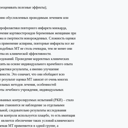
ереоценивать полезные эффекты);
венно обусловленных проводимым лечением или
 профилактики повторного инфаркта миокарда,
значение кортикостероидов беременным женщинам при
ома и смертности новорожденных. Сложность оценки
а применение аспирина, повторные инфаркты все же
подобных МТ не столь очевидна, тем не менее они
тва их клинической эффективности.
ледований. Проведение корректных клинических
шить на основе индивидуального врачебного опыта
рактики результаты, а именно улучшение
вности. Это означает, что они обобщают всю
е результат оценки МТ зависит от очень многих
ельных методов лечения, особенностей
боты лечебного учреждения, индивидуальных
рованных контролируемых испытаний (РКИ) – стало
ия становится не наблюдение за отдельными
льной, следовательно результаты исследования
 контроля используется плацебо, то есть имитация
является обеспечение таких условий клинического
аемая МТ применяется в одной группе, а