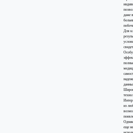
индив
позво
даже в
больн
побоч
Для к
резул
услов
свиде
Особу
эффек
полны
медиц
самос
надеж
данных
Широк
техно
Интер
из лю
возмо
появл
Однак
еще н
испол