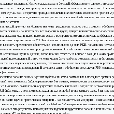
идуальных пациентов. Наличие доказательств большей эффективности одного метода лече
ляет сделать вывод, что проведенное лечение принесло пользу всем пациентам. Положит
 том случае, если вследствие проводимого лечения клиническое состояние и прогноз улу
ых с высоким индивидуальным риском развития осложнений заболевания, когда полезн
ным действием.
линической практики наибольшее значение представляет вопрос о возможности обобще
ьтатов лечения у пациентов разных возрастных групп, при различной тяжести заболеван
иях оказания медицинской помощи. Анализ воспроизводимости клинических эффектов 
тельством результативности МТ. Такой анализ основан на сопоставлении результатов вс
ю важность представляет обязательное использование данных РКИ, показавших не тольк
та или негативное влияние проводимого лечения. С этой точки зрения систематический
м источником научных данных, позволяющий ответить на вопрос о том, для каких групп
инской помощи данный метод лечения может быть наиболее результативным и безопасны
тоятельным научным исследованием, включающим поиск всех опубликованных результа
ности клинических исследований, а также анализ и обобщение результатов РКИ с исполь
 (мета-анализ).
ое использование данных научных публикаций стало возможным в последнее время в р
логий: компьютерных библиографических баз данных, возможности удаленного доступа 
нет. Появилась возможность осуществить глобальный поиск и получение необходимых р
бой библиотеки, с компьютеров, находящихся в любой точке земного шара. Развитие и
жность широкого использования результатов прикладных исследований в клинической пр
ении таких научно-практических дисциплин, как доказательная медицина и оценка медиц
о наличие у врача возможности найти в Medline библиографические данные необходимы
е означает, что результаты прикладных исследований будут использованы в клинической 
ьзования МТ необходимо провести следующую работу.