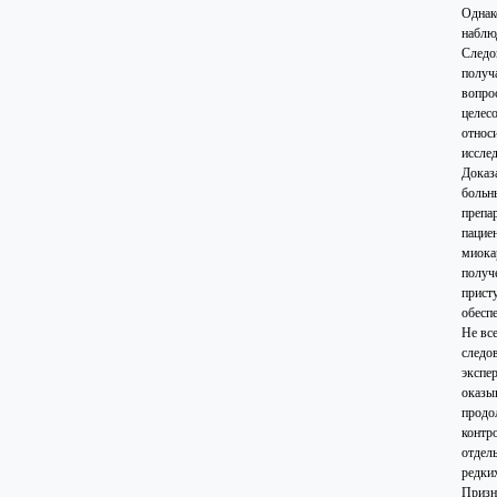
Однако
наблюд
Следо
получа
вопро
целес
относ
иссле
Доказ
больн
препа
пацие
миока
получ
прист
обесп
Не вс
следо
экспе
оказы
продо
контр
отдел
редки
Призн