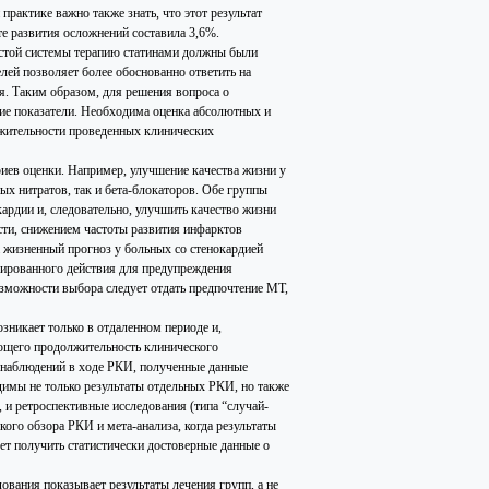
рактике важно также знать, что этот результат
оте развития осложнений составила 3,6%.
истой системы терапию статинами должны были
телей позволяет более обоснованно ответить на
я. Таким образом, для решения вопроса о
ие показатели. Необходима оценка абсолютных и
лжительности проведенных клинических
иев оценки. Например, улучшение качества жизни у
ых нитратов, так и бета-блокаторов. Обе группы
ардии и, следовательно, улучшить качество жизни
сти, снижением частоты развития инфарктов
а жизненный прогноз у больных со стенокардией
нгированного действия для предупреждения
зможности выбора следует отдать предпочтение МТ,
зникает только в отдаленном периоде и,
ющего продолжительность клинического
 наблюдений в ходе РКИ, полученные данные
димы не только результаты отдельных РКИ, но также
 и ретроспективные исследования (типа “случай-
ого обзора РКИ и мета-анализа, когда результаты
т получить статистически достоверные данные о
вания показывает результаты лечения групп, а не