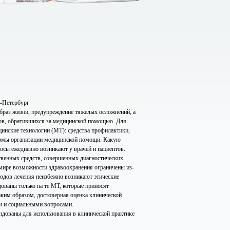
т-Петербург
браз жизни, предупреждение тяжелых осложнений, а
тов, обратившихся за медицинской помощью. Для
цинские технологии (МТ): средства профилактики,
формы организации медицинской помощи. Какую
осы ежедневно возникают у врачей и пациентов.
твенных средств, совершенных диагностических
 мире возможности здравоохранения ограничены из-
тодов лечения неизбежно возникают этические
дованы только на те МТ, которые приносят
ким образом, достоверная оценка клинической
и и социальными вопросами.
ндованы для использования в клинической практике