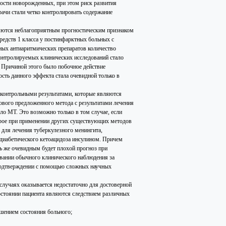
ости новорожденных, при этом риск развития
рачи стали четко контролировать содержание
ляются неблагоприятным прогностическим признаком
редств 1 класса у постинфарктных больных с
нных антиаритмических препаратов количество
онтролируемых клинических исследований стало
 Причиной этого было побочное действие
сть данного эффекта стала очевидной только в
контрольными результатами, которые являются
нового предложенного метода с результатами лечения
ло МТ. Это возможно только в том случае, если
рое при применении других существующих методов
 для лечения туберкулезного менингита,
 диабетического кетоацидоза инсулином. Причем
ль же очевидным будет плохой прогноз при
вании обычного клинического наблюдения за
в подтверждении с помощью сложных научных
случаях оказывается недостаточно для достоверной
стоянии пациента являются следствием различных
дшением состояния больного;