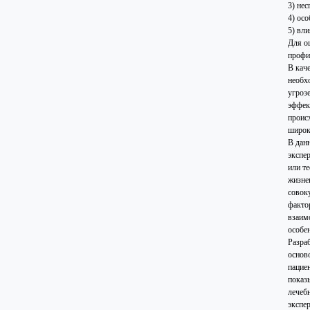
3) нес
4) ос
5) вл
Для о
профи
В кач
необх
угроз
эффек
проис
широк
В дан
экспе
или т
жизне
совок
факто
взаим
особен
Разра
основ
пациен
показ
лечеб
экспе