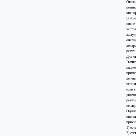
Оказа
ретин
кисло
В 70-
после
экстр
желуд
очеви
лекар
резул
Для о
“точк
пацие
приме
лечен
испол
если 
упомя
резул
иссле
Однак
оценк
причи
1) ес
2) сп