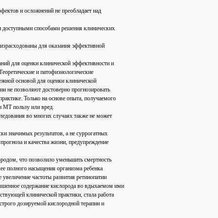
ффектов и осложнений не преобладает над
и доступными способами решения клинических
 израсходованы для оказания эффективной
аний для оценки клинической эффективности и
Теоретические и патофизиологические
дежной основой для оценки клинической
ии не позволяют достоверно прогнозировать
практике. Только на основе опыта, получаемого
и МТ пользу или вред.
ледования во многих случаях также не может
ски значимых результатов, а не суррогатных
прогноза и качества жизни, предупреждение
ородом, что позволило уменьшить смертность
лее полного насыщения организма ребенка
 увеличение частоты развития ретинопатии
вышенное содержание кислорода во вдыхаемом ими
ствующей клинической практики, стала работа
 строго дозируемой кислородной терапии и