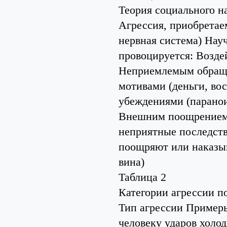
Теория социального н
Агрессия, приобретае
нервная система) Нау
провоцируется: Возде
Неприемлемым обраще
мотивами (деньги, в
убеждениями (парано
Внешним поощрением 
неприятные последств
поощряют или наказыв
вина)
Таблица 2
Категории агрессии п
Тип агрессии Примеры
человеку ударов холо