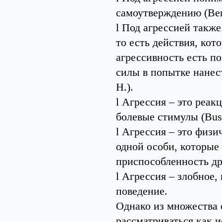
самоутверждению (Ben
l Под агрессией такж
то есть действия, кот
агрессивность есть п
силы в попытке нанес
H.).
l Агрессия – это реак
болевые стимулы (Buss
l Агрессия – это физи
одной особи, которые
приспособленность дру
l Агрессия – злобное
поведение.
Однако из множества 
рассматриваться как 