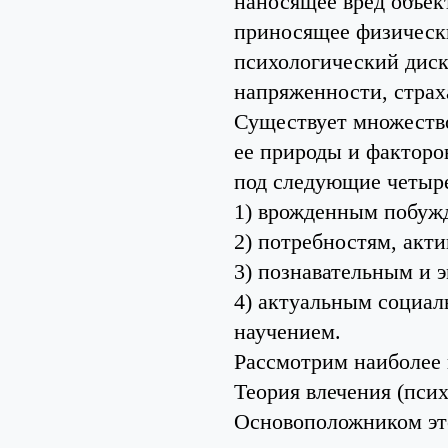
наносящее вред объе
приносящее физическ
психологический диск
напряженности, страх
Существует множество
ее природы и факторо
под следующие четыре
1) врожденным побужд
2) потребностям, ак
3) познавательным и 
4) актуальным социа
научением.
Рассмотрим наиболее 
Теория влечения (пси
Основоположником это