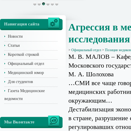
Навигация сайта
Агрессия в м
исследования
Новости
Статьи
>
Официальный отдел
>
Позиция медиков
Короткой строкой
М. В. МАЛОВ – Кафед
Официальный отдел
Московского государс
Медицинский юмор
М. А. Шолохова
…СМИ все чаще говоря
Для студентов
медицинских работник
Газета Медицинские
ведомости
окружающим…
Дестабилизация эконо
в стране, разрушение
Мы Вконтакте
регулировавших отнош