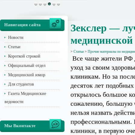
Навигация сайта
Зекслер — лу
медицинской
Новости
Статьи
>
Статьи
>
Прочие материалы по медицин
Короткой строкой
Все чаще жители РФ 
Официальный отдел
уход за своим здоров
Медицинский юмор
клиникам. Но за посл
десяток лет подобных
Для студентов
открылось большое ко
Газета Медицинские
ведомости
сожалению, большую ч
нельзя назвать действ
профессиональными. 
Мы Вконтакте
клиники, в первую оче