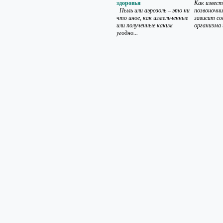
здоровья
Как извест
Пыль или аэрозоль – это ни
позвоночн
что иное, как измельченные
зависит со
или полученные каким
организма 
угодно...