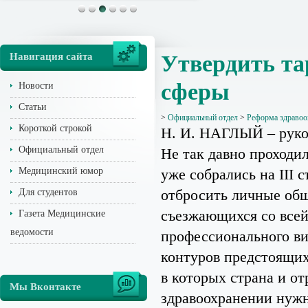
Навигация сайта
Утвердить та
сферы
Новости
Статьи
>
Официальный отдел
>
Реформа здравоо
Короткой строкой
Н. И. НАГЛЫЙ – руко
Официальный отдел
Не так давно проходи
Медицинский юмор
уже собрались на III 
отбросить личные общ
Для студентов
съезжающихся со всей 
Газета Медицинские
ведомости
профессионального в
контуров предстоящих
в которых страна и о
Мы Вконтакте
здравоохранении нужн