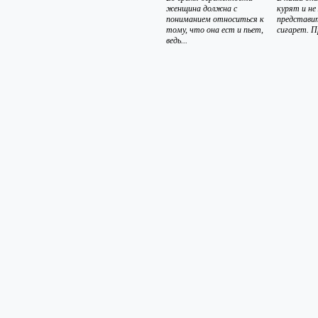
женщина должна с
курят и не
пониманием относиться к
представи
тому, что она ест и пьет,
сигарет. П
ведь...