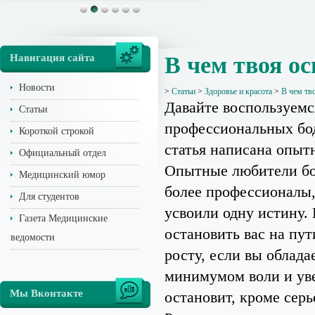
Навигация сайта
В чем твоя о
Новости
>
Статьи
>
Здоровье и красота
>
В чем тв
Давайте воспользуем
Статьи
профессиональных бо
Короткой строкой
статья написана опыт
Официальный отдел
Опытные любители бо
Медицинский юмор
более профессионалы,
Для студентов
усвоили одну истину.
Газета Медицинские
остановить вас на пут
ведомости
росту, если вы облада
минимумом воли и ув
Мы Вконтакте
остановит, кроме сер