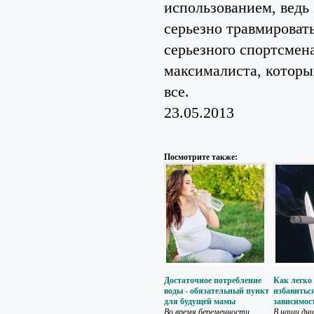
использованием, ведь
серьезно травмироват
серьезного спортсмен
максималиста, который
все.
23.05.2013
Посмотрите также:
Достаточное потребление
Как легко 
воды - обязательный пункт
избавитьс
для будущей мамы
зависимос
Во время беременности
В наши дни