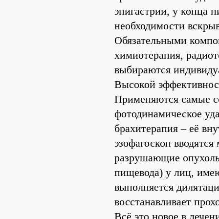
эпигастрии, у конца 
необходимости вскрыв
Обязательными компон
химиотерапия, радиот
выбираются индивидуа
Высокой эффективност
Применяются самые с
фотодинамическое уда
брахитерапия – её вн
эзофагоскоп вводятся
разрушающие опухоль.
пищевода) у лиц, име
выполняется дилятаци
восстанавливает прох
Всё это новое в лече