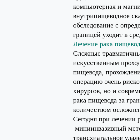
компьютерная и магни
внутрипищеводное ска
обследование с опред
границей уходит в сре
Лечение рака пищево
Сложные травматичны
искусственным проход
пищевода, прохождение
операцию очень риско
хирургов, но и совре
рака пищевода за гра
количеством осложне
Сегодня при лечении 
миниинвазивный мето
трансхиатальное удале