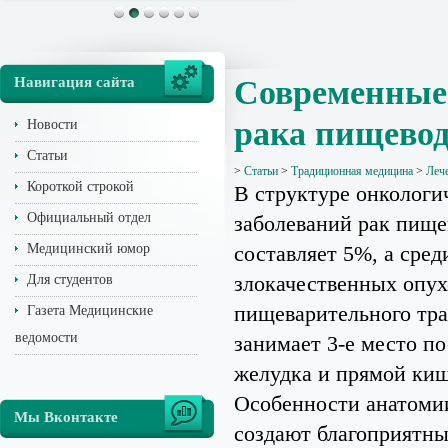
Навигация сайта
Современные
рака пищево
Новости
Статьи
>
Статьи
>
Традиционная медицина
>
Леч
Короткой строкой
В структуре онкологи
Официальный отдел
заболеваний рак пище
Медицинский юмор
составляет 5%, а сред
злокачественных опу
Для студентов
пищеварительного тра
Газета Медицинские
ведомости
занимает 3-е место по
желудка и прямой ки
Особенности анатоми
Мы Вконтакте
создают благоприятны