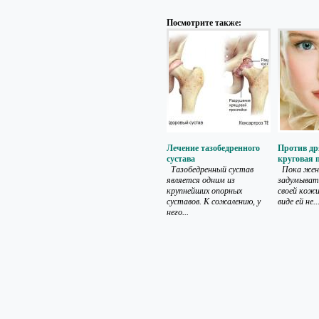
Посмотрите также:
Лечение тазобедренного
Против др
сустава
круговая 
Тазобедренный сустав
Пока женщ
является одним из
задумыват
крупнейших опорных
своей кожи
суставов. К сожалению, у
виде ей не..
него...