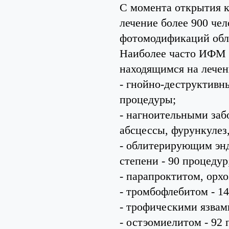
С момента открытия к
лечение более 900 че
фотомодификаций обл
Наиболее часто ИФМ к
находящимся на лечен
- гнойно-деструктивн
процедуры;
- нагноительными заб
абсцессы, фурункулез,
- облитерирующим эн
степени - 90 процедур
- парапроктитом, орх
- тромбофлебитом - 14
- трофическими язвами
- остэомиелитом - 92