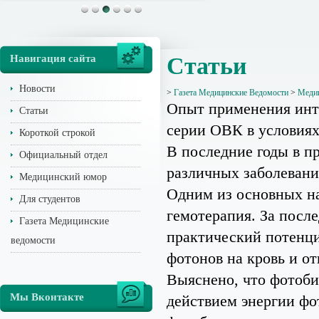
Навигация сайта
Статьи
Новости
>
Газета Медицинские Ведомости
>
Медиц
Опыт применения инт
Статьи
серии ОВК в условия
Короткой строкой
В последние годы в п
Официальный отдел
различных заболеван
Медицинский юмор
Одним из основных на
Для студентов
гемотерапия. За посл
Газета Медицинские
практический потенци
ведомости
фотонов на кровь и о
Выяснено, что фотоби
Мы Вконтакте
действием энергии фо