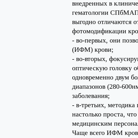
внедренных в клиниче
гематологии СПбМАПО
выгодно отличаются о
фотомодификации кро
- во-первых, они поз
(ИФМ) крови;
- во-вторых, фокусир
оптическую головку о
одновременно двум б
диапазонов (280-600нм
заболевания;
- в-третьих, методик
настолько проста, чт
медицинским персона
Чаще всего ИФМ крови