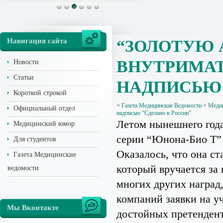
Навигация сайта
“ЗОЛОТУЮ 
ВНУТРИМАТ
Новости
Статьи
НАДПИСЬЮ 
Короткой строкой
>
Газета Медицинские Ведомости
>
Медиц
Официальный отдел
надписью “Сделано в России”
Летом нынешнего год
Медицинский юмор
серии “Юнона-Био Т”
Для студентов
Оказалось, что она ст
Газета Медицинские
который вручается за 
ведомости
многих других наград
компаний заявки на уч
Мы Вконтакте
достойных претендент