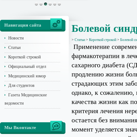
Навигация сайта
Болевой синд
Новости
>
Статьи
>
Короткой строкой
>
Болевой с
Применение совреме
Статьи
фармакотерапии в леч
Короткой строкой
сахарного диабета (СД
Официальный отдел
продлению жизни бол
Медицинский юмор
страдающих этим заб
Для студентов
однако, к сожалению,
Газета Медицинские
качества жизни как по
ведомости
критерия лечения нер
остается без вниман
Мы Вконтакте
момент уделяется зна