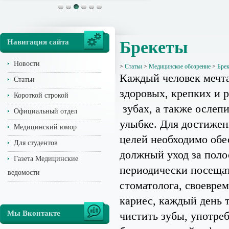
Навигация сайта
Брекеты
Новости
>
Статьи
>
Медицинское обозрение
>
Бре
Каждый человек мечта
Статьи
здоровых, крепких и 
Короткой строкой
зубах, а также ослеп
Официальный отдел
улыбке. Для достижен
Медицинский юмор
целей необходимо обе
Для студентов
должный уход за поло
Газета Медицинские
периодически посеща
ведомости
стоматолога, своевре
кариес, каждый день 
Мы Вконтакте
чистить зубы, употре