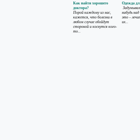
Как найти хорошего
Одежда дл
доктора?
Задумывали
Порой каждому из нас,
нибудь над
кажется, что болезни в
это – лечи
любом случае обойдут
их...
стороной и коснутся кого-
то...