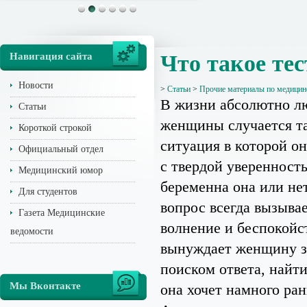
Навигация сайта
Что такое те
Новости
>
Статьи
>
Прочие материалы по медицин
В жизни абсолютно л
Статьи
женщины случается т
Короткой строкой
ситуация в которой о
Официальный отдел
с твердой уверенност
Медицинский юмор
беременна она или нет
Для студентов
вопрос всегда вызыва
Газета Медицинские
волнение и беспокойс
ведомости
вынуждает женщину з
поиском ответа, найт
Мы Вконтакте
она хочет намного ра