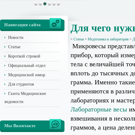
Навигация сайта
Для чего нуж
Новости
>
Статьи
>
Медтехника и лаборатория
>
Д
Микровесы представ
Статьи
прибор, который изме
Короткой строкой
тела с величайшей то
Официальный отдел
вплоть до тысячных д
Медицинский юмор
грамма. Именно такие
Для студентов
применяются в разли
Газета Медицинские
лабораториях и масте
ведомости
Лабораторные весы
им
взвешивания в нескол
Мы Вконтакте
граммов, а цена делен