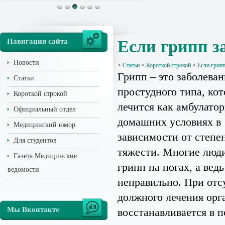
Навигация сайта
Если грипп з
Новости
>
Статьи
>
Короткой строкой
>
Если грип
Грипп – это заболеван
Статьи
простудного типа, кот
Короткой строкой
лечится как амбулатор
Официальный отдел
домашних условиях в
Медицинский юмор
зависимости от степе
Для студентов
тяжести. Многие люд
Газета Медицинские
грипп на ногах, а ведь
ведомости
неправильно. При отс
должного лечения орг
Мы Вконтакте
восстанавливается в п