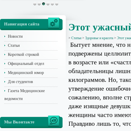
Навигация сайта
Этот ужасны
Новости
>
Статьи
>
Здоровье и красота
>
Этот ужа
Бытует мнение, что 
Статьи
подвержены целлюли
Короткой строкой
в возрасте или «счаст
Официальный отдел
обладательницы лишн
Медицинский юмор
килограммов. Но, так
Для студентов
утверждение ошибочн
Газета Медицинские
сожалению, вполне ст
ведомости
даже изящные девушк
женщины часто имеют
Мы Вконтакте
Правдиво лишь то, чт