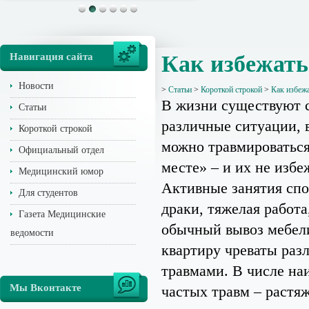
Навигация сайта
Как избежать
Новости
>
Статьи
>
Короткой строкой
>
Как избежа
В жизни существуют 
Статьи
различные ситуации, 
Короткой строкой
можно травмироваться
Официальный отдел
месте» – и их не избе
Медицинский юмор
Активные занятия спо
Для студентов
драки, тяжелая работа
Газета Медицинские
обычный вывоз мебел
ведомости
квартиру чреваты ра
травмами. В числе на
Мы Вконтакте
частых травм – растя