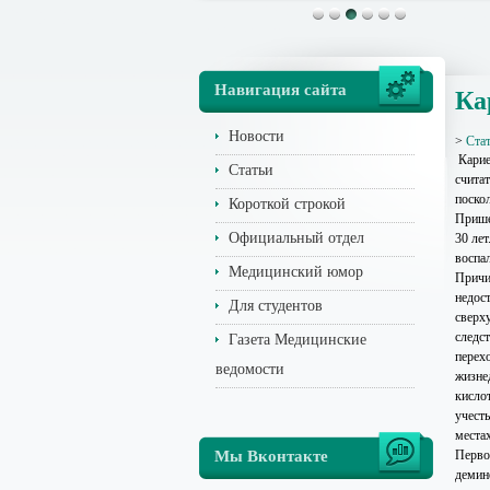
Навигация сайта
Ка
Новости
>
Ста
Карие
Статьи
счита
поскол
Короткой строкой
Прише
Официальный отдел
30 лет
воспа
Медицинский юмор
Причи
недос
Для студентов
сверху
следс
Газета Медицинские
перех
ведомости
жизне
кисло
учесть
места
Мы Вконтакте
Перво
демин