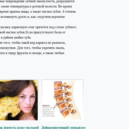
тные повреждения зубной эмали,тоесть, разрушается
й смене температуры в ротовой полости. Во время
время приема пищи, а также чистки зубов. 4 степень
возникнуть дупло и, как следствие,вероятно
оскольку кариозную очаг прячется под слоем зубного
вой чистки зубов.Если присутствуют боли от
 в районе шейки зуба.
 того, чтобы такой вид кариеса не развился,
омежутков. Для того, чтобы укрепить эмаль,
лять в пищу фрукты и овощи, а также любые
ак вернуть коже молодой
Деформирующий спондилез