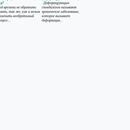
ид?
Деформирующим
д времени не обратить
спондилезом называют
пять, так же, как и нельзя
хроническое заболевание,
тменить необратимый
которое вызывает
оцесс...
деформация...