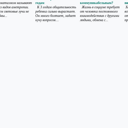
гматизмом называют
годам
коммуникабельным?
в
из видов аметропии.
К 3 годам общительность
Жизнь в социуме требует
Хо
ем световые лучи не
ребенка сильно вырастает.
от человека постоянного
вс
ны...
Он много болтает, задает
взаимодействия с другими
о
кучу вопросов....
людьми, обмена с...
пр