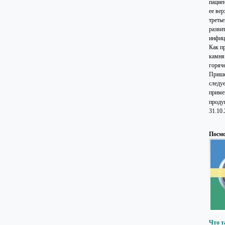
пацие
ее ве
треть
разви
инфиц
Как п
камня
горяче
Приш
следу
приме
проду
31.10
Посмо
Что т