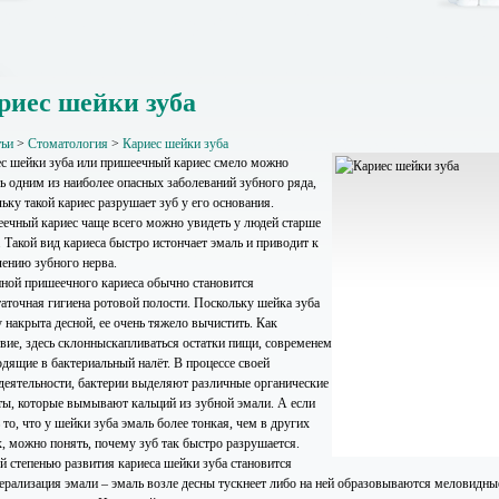
риес шейки зуба
тьи
>
Стоматология
>
Кариес шейки зуба
с шейки зуба или пришеечный кариес смело можно
ть одним из наиболее опасных заболеваний зубного ряда,
ьку такой кариес разрушает зуб у его основания.
ечный кариес чаще всего можно увидеть у людей старше
. Такой вид кариеса быстро истончает эмаль и приводит к
лению зубного нерва.
ной пришеечного кариеса обычно становится
таточная гигиена ротовой полости. Поскольку шейка зуба
 накрыта десной, ее очень тяжело вычистить. Как
твие, здесь склонныскапливаться остатки пищи, современем
одящие в бактериальный налёт. В процессе своей
деятельности, бактерии выделяют различные органические
ты, которые вымывают кальций из зубной эмали. А если
 то, что у шейки зуба эмаль более тонкая, чем в других
х, можно понять, почему зуб так быстро разрушается.
й степенью развития кариеса шейки зуба становится
ерализация эмали – эмаль возле десны тускнеет либо на ней образовываются меловидн