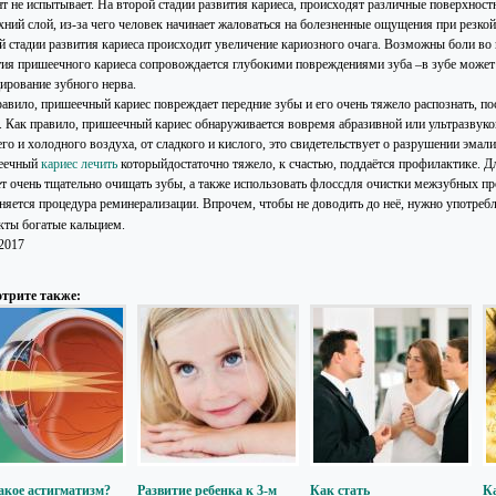
нт не испытывает. На второй стадии развития кариеса, происходят различные поверхнос
рхний слой, из-за чего человек начинает жаловаться на болезненные ощущения при резко
ей стадии развития кариеса происходит увеличение кариозного очага. Возможны боли во 
тия пришеечного кариеса сопровождается глубокими повреждениями зуба –в зубе может 
ирование зубного нерва.
равило, пришеечный кариес повреждает передние зубы и его очень тяжело распознать, п
. Как правило, пришеечный кариес обнаруживается вовремя абразивной или ультразвуко
го и холодного воздуха, от сладкого и кислого, это свидетельствует о разрушении эмали
еечный
кариес лечить
которыйдостаточно тяжело, к счастью, поддаётся профилактике. Для
ет очень тщательно очищать зубы, а также использовать флоссдля очистки межзубных пр
няется процедура реминерализации. Впрочем, чтобы не доводить до неё, нужно употреб
кты богатые кальцием.
.2017
трите также:
акое астигматизм?
Развитие ребенка к 3-м
Как стать
К