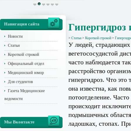
Навигация сайта
Гипергидроз 
Новости
>
Статьи
>
Короткой строкой
>
Гипергидро
У людей, страдающих
Статьи
вегетососудистой дис
Короткой строкой
часто наблюдается так
Официальный отдел
расстройство организм
Медицинский юмор
гипергидроз. Что это 
Для студентов
она известна, как по
Газета Медицинские
потоотделение. Часто
ведомости
происходит исключит
подмышечных областя
Мы Вконтакте
ладошках, стопах. Пр