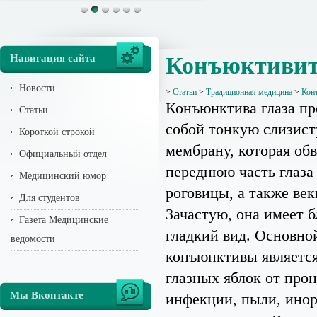
Навигация сайта
Конъюктивит
Новости
>
Статьи
>
Традиционная медицина
>
Кон
Конъюнктива глаза пр
Статьи
собой тонкую слизис
Короткой строкой
мембрану, которая об
Официальный отдел
переднюю часть глаза 
Медицинский юмор
роговицы, а также век
Для студентов
Зачастую, она имеет 
Газета Медицинские
гладкий вид. Основно
ведомости
конъюнктивы являетс
глазных яблок от про
Мы Вконтакте
инфекции, пыли, инор