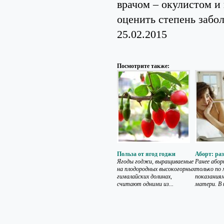
врачом – окулистом и
оценить степень забо
25.02.2015
Посмотрите также:
Польза от ягод годжи
Аборт: ра
Ягоды годжи, выращиваемые
Ранее абор
на плодородных высокогорных
только по
гималайских долинах,
показаниям
считают одними из...
матери. В 