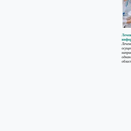
Лечен
инфо
Лечен
осуще
напра
однак
област