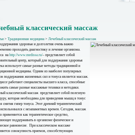
чебный классический массаж
тьи
>
Традиционная медицина
>
Лечебный классический массаж
оддержания здоровья и долголетия очень важно
ременно проходить диагностику и лечение организма.
са на
http://www.medissa.ru/
– представляет собой
овительный центр, который для поддержания здоровья
ека использует самые разные методы традиционной и
диционной медицины. Одним из наиболее популярных
ов поддержания жизненных сил и тонуса является массаж.
иссе работают специалисты высшего класса, способные
ожить самые разные массажные техники и методики.
ный классический массаж представляет собой полезную
дуру, которая необходима для приведения мышц в тонус
я снятия гипер тонуса. Этот древний терапевтический
 использовался с незапамятных времен. Сегодня, массаж
о применяется как терапевтическое средство,
ляющее поддерживать в организме физическое и
ческое равновесие. При классическом массаже
няется совокупность приемов, способствующих