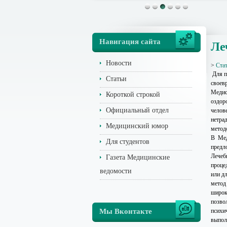
Навигация сайта
Ле
Новости
>
Ста
Для п
Статьи
своев
Медис
Короткой строкой
оздор
Официальный отдел
челов
нетра
Медицинский юмор
метод
В Мед
Для студентов
предл
Лечеб
Газета Медицинские
проце
ведомости
или дл
метод
широк
позво
Мы Вконтакте
психи
выпол