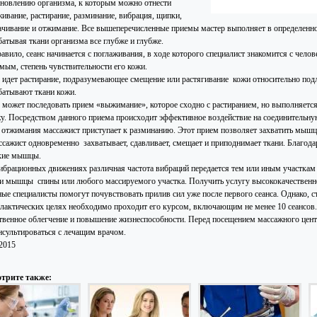
ановлению организма, к которым можно отнести
живание, растирание, разминание, вибрация, щипки,
ачивание и отжимание. Все вышеперечисленные приемы мастер выполняет в определенной
батывая ткани организма все глубже и глубже.
авило, сеанс начинается с поглаживания, в ходе которого специалист знакомится с челов
мым, степень чувствительности его кожи.
, идет растирание, подразумевающее смещение или растягивание кожи относительно под
батывают ткани кожи.
, может последовать прием «выжимание», которое сходно с растиранием, но выполняетс
жу. Посредством данного приема происходит эффективное воздействие на соединительну
 отжимания массажист приступает к разминанию. Этот прием позволяет захватить мышцу 
ассажист одновременно захватывает, сдавливает, смещает и приподнимает ткани. Благо
кие мышцы.
ибрационных движениях различная частота вибраций передается тем или иным участкам 
 и мышцы спины или любого массируемого участка. Получить услугу высококачественн
ые специалисты помогут почувствовать прилив сил уже после первого сеанса. Однако, ст
лактических целях необходимо проходит его курсом, включающим не менее 10 сеансов. 
твенное облегчение и повышение жизнеспособности. Перед посещением массажного цен
нсультироваться с лечащим врачом.
.2015
трите также: