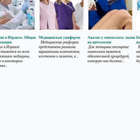
ие в Израиле. Общая
Медицинская униформа
Анализ у гинеколога: мазок
Бе
рмация
Медицинская униформа
на цитологию
н
ие в Израиле
представлена разными
Для женщины посещение
В
ствляется по всем
вариантами комплектов,
гинеколога является
н
влениям медицины,
костюмов и халатов, в...
обязательной процедурой,
за
о в некоторых
которую она должна...
бе
ях...