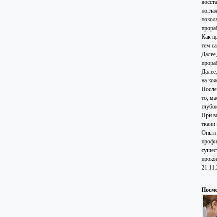
восст
погла
покол
прора
Как пр
тем са
Далее
прора
Далее
на ко
После
то, м
глубо
При в
ткани
Опытн
профи
сущес
проко
21.11
Посмо