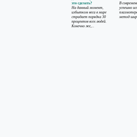
это сделать?
В совреме
На данный момент,
успешно ис
избытком веса в мире
плазмотер
страдает порядка 30
метод широ
процентов всех людей.
Конечно же,...