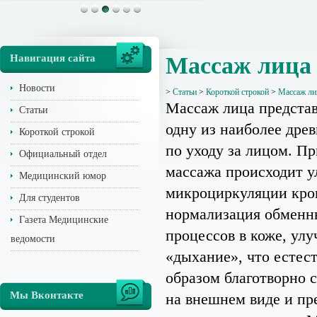
Навигация сайта
Массаж лица
Новости
>
Статьи
>
Короткой строкой
>
Массаж ли
Массаж лица представ
Статьи
одну из наиболее дре
Короткой строкой
по уходу за лицом. П
Официальный отдел
массажа происходит 
Медицинский юмор
микроциркуляции кро
Для студентов
нормализация обменн
Газета Медицинские
процессов в коже, улу
ведомости
«дыхание», что естес
образом благотворно 
Мы Вконтакте
на внешнем виде и пр