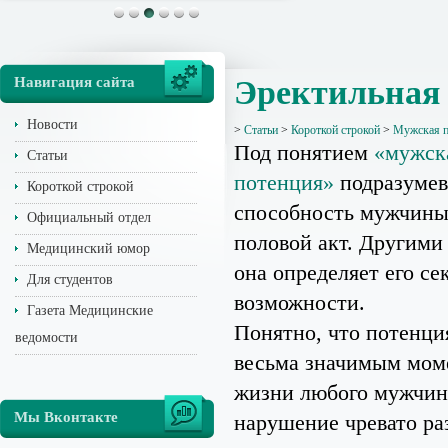
Навигация сайта
Эректильная
Новости
>
Статьи
>
Короткой строкой
>
Мужская п
Под понятием
«мужск
Статьи
потенция»
подразумев
Короткой строкой
способность мужчины
Официальный отдел
половой акт. Другими
Медицинский юмор
она определяет его се
Для студентов
возможности.
Газета Медицинские
Понятно, что потенци
ведомости
весьма значимым мом
жизни любого мужчин
Мы Вконтакте
нарушение чревато ра