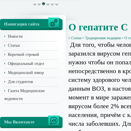
Навигация сайта
О гепатите С
Новости
>
Статьи
>
Традиционная медицина
>
О ге
Для того, чтобы чело
Статьи
заразился вирусом геп
Короткой строкой
нужно чтобы он попа
Официальный отдел
непосредственно в к
Медицинский юмор
систему здорового чел
Для студентов
данным ВОЗ, в насто
Газета Медицинские
момент в мире зараж
ведомости
вирусом более 2% все
населения, причём с 
Мы Вконтакте
числа заболевших. Для